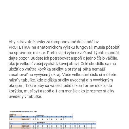
Aby zdravotné prvky zakomponované do sandálov
PROTETIKA na anatomickom výlisku fungovali, musia pôsobiť
na správnom mieste. Preto si pri výbere veľkosti týchto sandál
dajte pozor. Budete ich potrebovať aspoň o jedno číslo väčšie,
ako je veľkosť vašej vychádzkovej obuvi. Celé chodidlo sa má
uložiť do vnútra korýtka stielky, a prsty aj päta nemajú
zasahovať na vyvýšený okraj. Vaše veľkostné číslo si môžete
nájsť v tabuľke, kde je dĺžka stielky uvedená aj s vyvýšeným
okrajom. Takže, aby sa vaše chodidlo komfortne uložilo do
korýtka, musí byť aspoň o 1 cm menšie ako je rozmer stielky
uvedený v tabuľke.