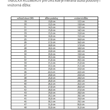
TABUĽKA ROZMEROV pre ORS kde je meraná dĺžka podošvy i
vnútorná dĺžka: