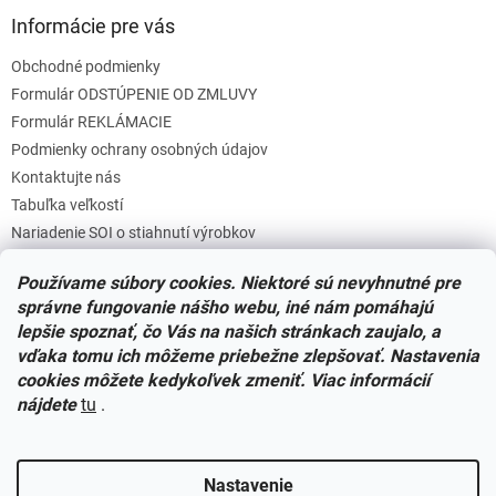
Informácie pre vás
Obchodné podmienky
Formulár ODSTÚPENIE OD ZMLUVY
Formulár REKLÁMACIE
Podmienky ochrany osobných údajov
Kontaktujte nás
Tabuľka veľkostí
Nariadenie SOI o stiahnutí výrobkov
Reklamačný poriadok
Používame súbory cookies. Niektoré sú nevyhnutné pre
Zásady súborov COOKIES
správne fungovanie nášho webu, iné nám pomáhajú
lepšie spoznať, čo Vás na našich stránkach zaujalo, a
vďaka tomu ich môžeme priebežne zlepšovať. Nastavenia
Facebook
cookies môžete kedykoľvek zmeniť. Viac informácií
nájdete
tu
.
Nastavenie
Vytvoril Shoptet