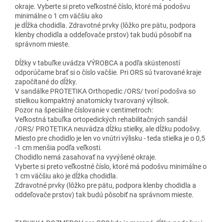
okraje. Vyberte si preto veľkostné číslo, ktoré má podošvu
minimálne o 1 cm väčšiu ako
je dĺžka chodidla. Zdravotné prvky (lôžko pre pätu, podpora
klenby chodidla a oddeľovače prstov) tak budú pôsobiť na
správnom mieste.
Dĺžky v tabuľke uvádza VÝROBCA a podľa skústeností
odporúčame brať si o číslo vačšie. Pri ORS sú tvarované kraje
započítané do dĺžky.
V sandálke PROTETIKA Orthopedic /ORS/ tvorí podošva so
stielkou kompaktný anatomicky tvarovaný výlisok.
Pozor na špeciálne číslovanie v centimetroch:
Veľkostná tabuľka ortopedických rehabilitačných sandál
/ORS/ PROTETIKA neuvádza dĺžku stielky, ale dĺžku podošvy.
Miesto pre chodidlo je len vo vnútri výlisku - teda stielka je o 0,5
-1 cm menšia podľa veľkosti.
Chodidlo nemá zasahovať na vyvýšené okraje.
Vyberte si preto veľkostné číslo, ktoré má podošvu minimálne o
1 cm väčšiu ako je dĺžka chodidla.
Zdravotné prvky (lôžko pre pätu, podpora klenby chodidla a
oddeľovače prstov) tak budú pôsobiť na správnom mieste.