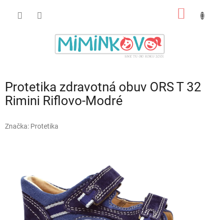
Prejsť
NÁKU
na
obsah
KOŠÍK
Protetika zdravotná obuv ORS T 32
Rimini Riflovo-Modré
Značka:
Protetika