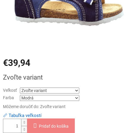
€39,94
Jednotková
Zvoľte variant
cena:
Veľkosť
Farba
Môžeme doručiť do:
Zvoľte variant
📏 Tabuľka veľkostí
Pridať do košíka