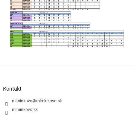
Z
á
p
ä
Kontakt
t
i
miminkovo
@
miminkovo.sk
e
miminkovo.sk