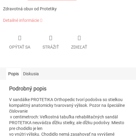
Zdravotná obuv od Protetiky
Detailné informácie
OPÝTAŤ SA
STRÁŽIŤ
ZDIEĽAŤ
Popis
Diskusia
Podrobný popis
V sandálke PROTETIKA Orthopedic tvorí podošva so stielkou
kompaktný anatomicky tvarovaný výlisok. Pozor na špeciálne
číslovanie
v centimetroch: Veľkostná tabuľka rehabilitačných sandál
PROTETIKA neuvádza dĺžku stielky, ale dĺžku podošvy. Miesto
pre chodidlo je len
vo vnútri výlisku. Chodidlo nemá zasahovať na vyvýšené