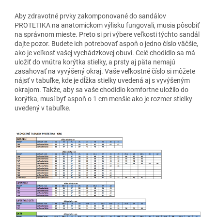
Aby zdravotné prvky zakomponované do sandálov
PROTETIKA na anatomickom výlisku fungovali, musia pôsobiť
na správnom mieste. Preto si pri výbere veľkosti týchto sandál
dajte pozor. Budete ich potrebovať aspoň o jedno číslo väčšie,
ako je veľkosť vašej vychádzkovej obuvi. Celé chodidlo sa má
uložiť do vnútra korýtka stielky, a prsty aj päta nemajú
zasahovať na vyvýšený okraj. Vaše veľkostné číslo si môžete
nájsť v tabuľke, kde je dĺžka stielky uvedená aj s vyvýšeným
okrajom. Takže, aby sa vaše chodidlo komfortne uložilo do
korýtka, musí byť aspoň o 1 cm menšie ako je rozmer stielky
uvedený v tabuľke.