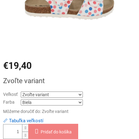
€19,40
Jednotková
Zvoľte variant
cena:
Veľkosť
Farba
Môžeme doručiť do:
Zvoľte variant
📏 Tabuľka veľkostí
Pridať do košíka