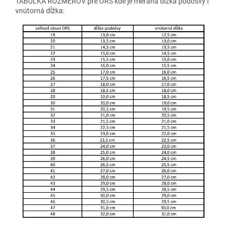
TABUĽKA ROZMEROV pre ORS kde je meraná dĺžka podošvy i
vnútorná dĺžka: