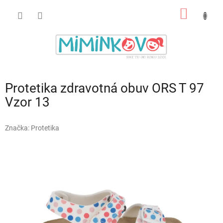
Prejsť
NÁKU
na
obsah
KOŠÍK
Protetika zdravotná obuv ORS T 97
Vzor 13
Značka:
Protetika