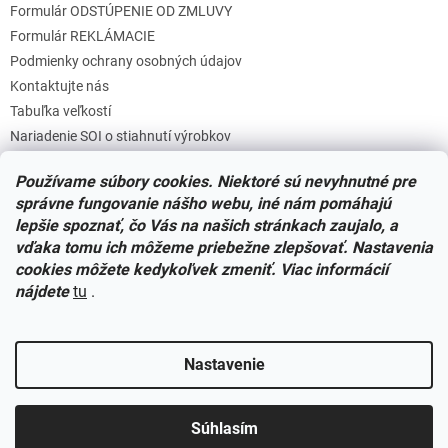
Formulár ODSTÚPENIE OD ZMLUVY
Formulár REKLÁMACIE
Podmienky ochrany osobných údajov
Kontaktujte nás
Tabuľka veľkostí
Nariadenie SOI o stiahnutí výrobkov
Reklamačný poriadok
Používame súbory cookies. Niektoré sú nevyhnutné pre
Zásady súborov COOKIES
správne fungovanie nášho webu, iné nám pomáhajú
lepšie spoznať, čo Vás na našich stránkach zaujalo, a
vďaka tomu ich môžeme priebežne zlepšovať. Nastavenia
Facebook
cookies môžete kedykoľvek zmeniť. Viac informácií
nájdete
tu
.
Nastavenie
Vytvoril Shoptet
Súhlasím
Copyright 2026
Miminkovo.sk
. Všetky práva vyhradené.