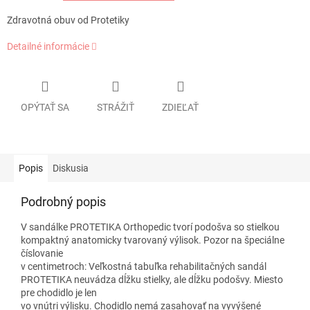
Zdravotná obuv od Protetiky
Detailné informácie
OPÝTAŤ SA
STRÁŽIŤ
ZDIEĽAŤ
Popis
Diskusia
Podrobný popis
V sandálke PROTETIKA Orthopedic tvorí podošva so stielkou
kompaktný anatomicky tvarovaný výlisok. Pozor na špeciálne
číslovanie
v centimetroch: Veľkostná tabuľka rehabilitačných sandál
PROTETIKA neuvádza dĺžku stielky, ale dĺžku podošvy. Miesto
pre chodidlo je len
vo vnútri výlisku. Chodidlo nemá zasahovať na vyvýšené