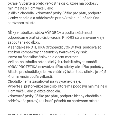
okraje. Vyberte si preto veľkostné číslo, ktoré má podošvu
minimálne o 1 cm väčšiu ako
je dĺžka chodidla. Zdravotné prvky (lôžko pre pätu, podpora
klenby chodidla a oddeľovače prstov) tak budú pôsobiť na
správnom mieste.
Dĺžky v tabuľke uvádza VÝROBCA a podľa skústeností
odporúčame brať si o číslo vačšie. Pri ORS sú tvarované kraje
započítané do dĺžky.
V sandálke PROTETIKA Orthopedic /ORS/ tvorí podošva so
stielkou kompaktný anatomicky tvarovaný výlisok.
Pozor na špeciálne číslovanie v centimetroch:
Veľkostná tabuľka ortopedických rehabilitačných sandál
/ORS/ PROTETIKA neuvádza dĺžku stielky, ale dĺžku podošvy.
Miesto pre chodidlo je len vo vnútri výlisku - teda stielka je o 0,5
-1 cm menšia podľa veľkosti.
Chodidlo nemá zasahovať na vyvýšené okraje.
Vyberte si preto veľkostné číslo, ktoré má podošvu minimálne o
1 cm väčšiu ako je dĺžka chodidla.
Zdravotné prvky (lôžko pre pätu, podpora klenby chodidla a
oddeľovače prstov) tak budú pôsobiť na správnom mieste.