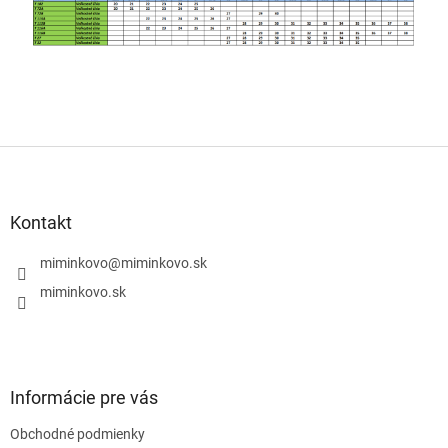
Z
á
p
ä
Kontakt
t
i
miminkovo
@
miminkovo.sk
e
miminkovo.sk
Informácie pre vás
Obchodné podmienky