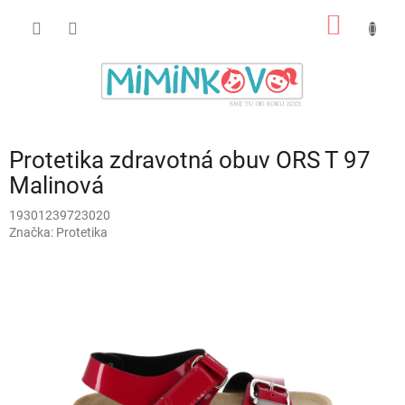
Prejsť
NÁKU
na
obsah
KOŠÍK
Protetika zdravotná obuv ORS T 97
Malinová
19301239723020
Značka:
Protetika