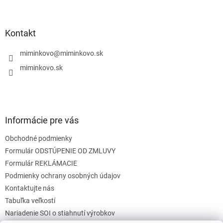
á
p
ä
Kontakt
t
i
miminkovo
@
miminkovo.sk
e
miminkovo.sk
Informácie pre vás
Obchodné podmienky
Formulár ODSTÚPENIE OD ZMLUVY
Formulár REKLÁMACIE
Podmienky ochrany osobných údajov
Kontaktujte nás
Tabuľka veľkostí
Nariadenie SOI o stiahnutí výrobkov