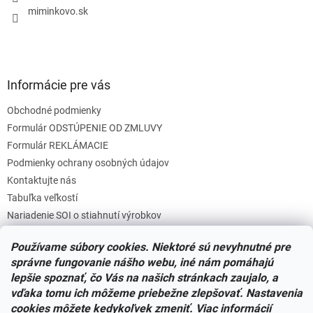
e
miminkovo.sk
Informácie pre vás
Obchodné podmienky
Formulár ODSTÚPENIE OD ZMLUVY
Formulár REKLÁMACIE
Podmienky ochrany osobných údajov
Kontaktujte nás
Tabuľka veľkostí
Nariadenie SOI o stiahnutí výrobkov
Reklamačný poriadok
Používame súbory cookies. Niektoré sú nevyhnutné pre
Zásady súborov COOKIES
správne fungovanie nášho webu, iné nám pomáhajú
lepšie spoznať, čo Vás na našich stránkach zaujalo, a
vďaka tomu ich môžeme priebežne zlepšovať. Nastavenia
Facebook
cookies môžete kedykoľvek zmeniť. Viac informácií