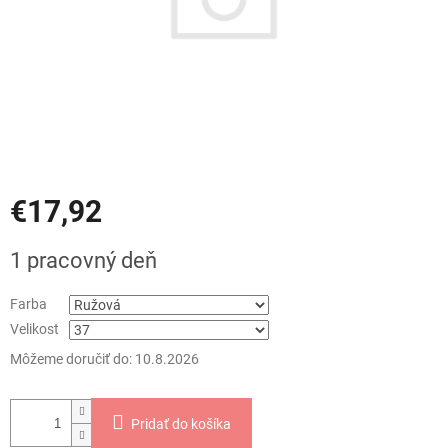
€17,92
Jednotková
1 pracovný deň
cena:
Farba
Velikost
Môžeme doručiť do:
10.8.2026
Pridať do košíka