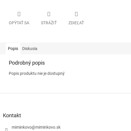
OPÝTAŤ SA
STRÁŽIŤ
ZDIEĽAŤ
Popis
Diskusia
Podrobný popis
Popis produktu nie je dostupný
Z
á
p
ä
Kontakt
t
i
miminkovo
@
miminkovo.sk