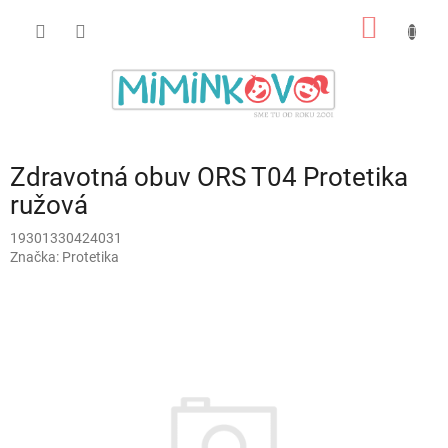
Prejsť
NÁKU
na
obsah
KOŠÍK
Zdravotná obuv ORS T04 Protetika
ružová
19301330424031
Značka:
Protetika