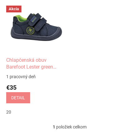
V
Akcia
ý
p
i
s
p
r
o
d
Chlapčenská obuv
u
Barefoot Lester green
k
Protetika
1 pracovný deň
t
€35
o
v
DETAIL
20
1
položiek celkom
O
v