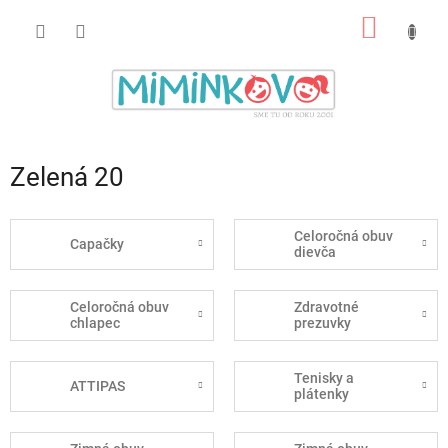
Prejsť
NÁKU
na
obsah
KOŠÍK
Zelená 20
Celoročná obuv
Capačky
dievča
Celoročná obuv
Zdravotné
chlapec
prezuvky
Tenisky a
ATTIPAS
plátenky