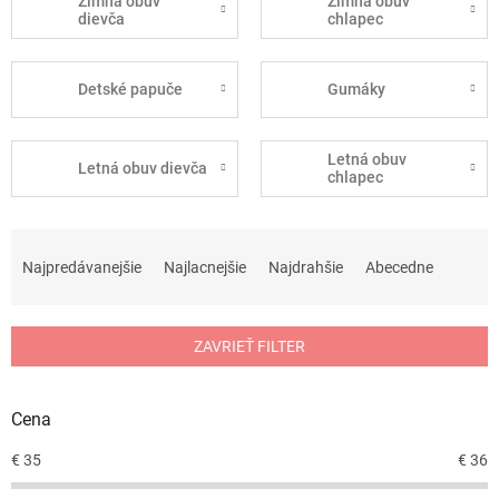
Zimná obuv
Zimná obuv
dievča
chlapec
Detské papuče
Gumáky
Letná obuv
Letná obuv dievča
chlapec
R
a
Najpredávanejšie
Najlacnejšie
Najdrahšie
Abecedne
d
e
n
ZAVRIEŤ FILTER
i
e
p
Cena
r
o
€
35
€
36
d