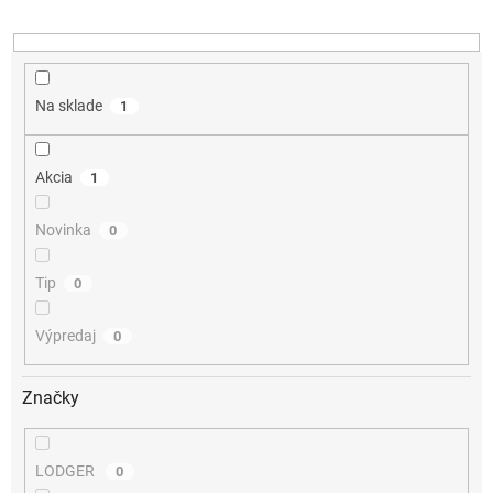
u
k
t
o
v
Na sklade
1
Akcia
1
Novinka
0
Tip
0
Výpredaj
0
Značky
LODGER
0