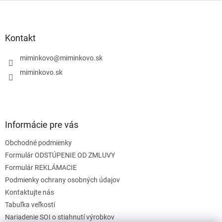
l
Z
á
á
d
p
a
ä
Kontakt
c
t
i
i
miminkovo
@
miminkovo.sk
e
e
p
miminkovo.sk
r
v
k
y
v
Informácie pre vás
ý
p
Obchodné podmienky
i
s
Formulár ODSTÚPENIE OD ZMLUVY
u
Formulár REKLÁMACIE
Podmienky ochrany osobných údajov
Kontaktujte nás
Tabuľka veľkostí
Nariadenie SOI o stiahnutí výrobkov