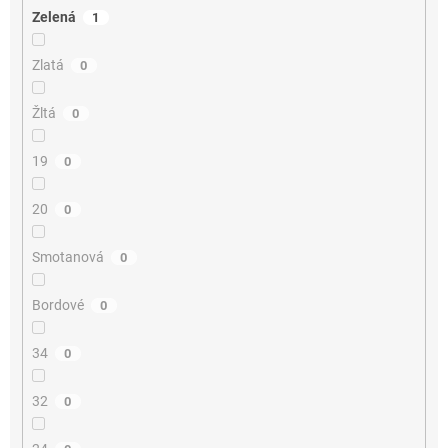
Zelená
1
Zlatá
0
Žltá
0
19
0
20
0
Smotanová
0
Bordové
0
34
0
32
0