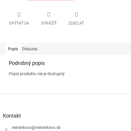
OPÝTAŤ SA
STRÁŽIŤ
ZDIEĽAŤ
Popis
Diskusia
Podrobný popis
Popis produktu nie je dostupný
Z
á
p
ä
Kontakt
t
i
miminkovo
@
miminkovo.sk