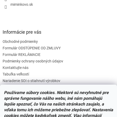
e
miminkovo.sk
Informácie pre vás
Obchodné podmienky
Formulár ODSTÚPENIE OD ZMLUVY
Formulár REKLÁMACIE
Podmienky ochrany osobných údajov
Kontaktujte nás
Tabuľka veľkostí
Nariadenie SOI o stiahnutí výrobkov
Reklamačný poriadok
Používame súbory cookies. Niektoré sú nevyhnutné pre
Zásady súborov COOKIES
správne fungovanie nášho webu, iné nám pomáhajú
lepšie spoznať, čo Vás na našich stránkach zaujalo, a
vďaka tomu ich môžeme priebežne zlepšovať. Nastavenia
Facebook
cookies môžete kedykoľvek zmeniť. Viac informácií