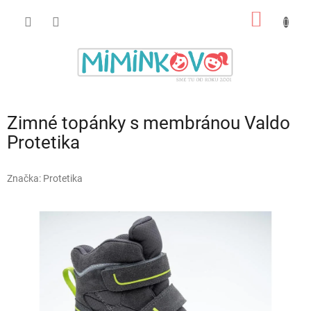
Prejsť
NÁKU
na
obsah
KOŠÍK
Zimné topánky s membránou Valdo
Protetika
Značka:
Protetika