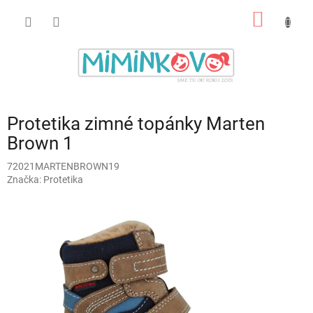
Prejsť
NÁKU
na
obsah
KOŠÍK
Protetika zimné topánky Marten
Brown 1
72021MARTENBROWN19
Značka:
Protetika