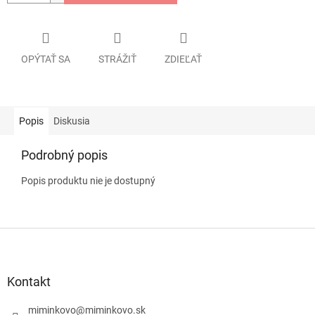
OPÝTAŤ SA
STRÁŽIŤ
ZDIEĽAŤ
Popis
Diskusia
Podrobný popis
Popis produktu nie je dostupný
Z
á
p
ä
Kontakt
t
i
miminkovo
@
miminkovo.sk