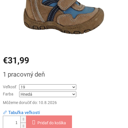
€31,99
Jednotková
1 pracovný deň
cena:
Veľkosť
Farba
Môžeme doručiť do:
10.8.2026
📏 Tabuľka veľkostí
Pridať do košíka