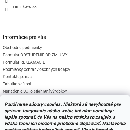
e
miminkovo.sk
Informácie pre vás
Obchodné podmienky
Formulár ODSTÚPENIE OD ZMLUVY
Formulár REKLÁMACIE
Podmienky ochrany osobných údajov
Kontaktujte nás
Tabuľka veľkostí
Nariadenie SOI o stiahnutí výrobkov
Reklamačný poriadok
Používame súbory cookies. Niektoré sú nevyhnutné pre
Zásady súborov COOKIES
správne fungovanie nášho webu, iné nám pomáhajú
lepšie spoznať, čo Vás na našich stránkach zaujalo, a
vďaka tomu ich môžeme priebežne zlepšovať. Nastavenia
Facebook
cookies môžete kedykoľvek zmeniť. Viac informácií