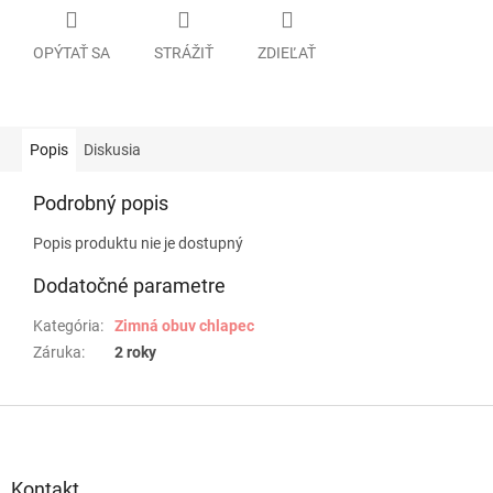
OPÝTAŤ SA
STRÁŽIŤ
ZDIEĽAŤ
Popis
Diskusia
Podrobný popis
Popis produktu nie je dostupný
Dodatočné parametre
Kategória
:
Zimná obuv chlapec
Záruka
:
2 roky
Z
á
p
ä
Kontakt