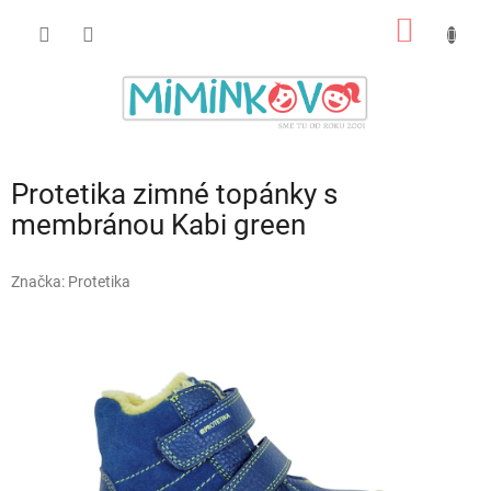
Prejsť
NÁKU
na
obsah
KOŠÍK
Protetika zimné topánky s
membránou Kabi green
Značka:
Protetika