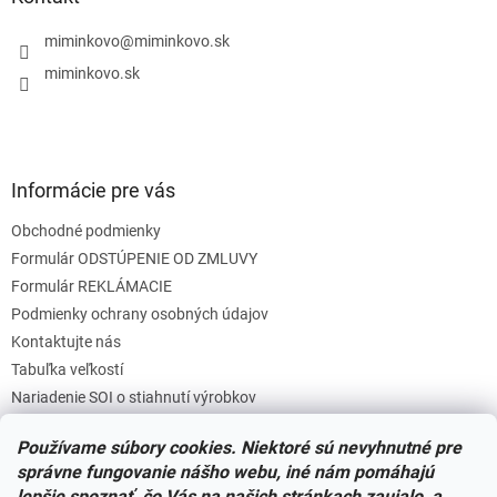
t
i
miminkovo
@
miminkovo.sk
e
miminkovo.sk
Informácie pre vás
Obchodné podmienky
Formulár ODSTÚPENIE OD ZMLUVY
Formulár REKLÁMACIE
Podmienky ochrany osobných údajov
Kontaktujte nás
Tabuľka veľkostí
Nariadenie SOI o stiahnutí výrobkov
Reklamačný poriadok
Používame súbory cookies. Niektoré sú nevyhnutné pre
Zásady súborov COOKIES
správne fungovanie nášho webu, iné nám pomáhajú
lepšie spoznať, čo Vás na našich stránkach zaujalo, a