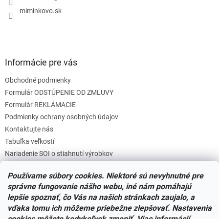
e
miminkovo.sk
Informácie pre vás
Obchodné podmienky
Formulár ODSTÚPENIE OD ZMLUVY
Formulár REKLÁMACIE
Podmienky ochrany osobných údajov
Kontaktujte nás
Tabuľka veľkostí
Nariadenie SOI o stiahnutí výrobkov
Reklamačný poriadok
Používame súbory cookies. Niektoré sú nevyhnutné pre
Zásady súborov COOKIES
správne fungovanie nášho webu, iné nám pomáhajú
lepšie spoznať, čo Vás na našich stránkach zaujalo, a
vďaka tomu ich môžeme priebežne zlepšovať. Nastavenia
Facebook
cookies môžete kedykoľvek zmeniť. Viac informácií