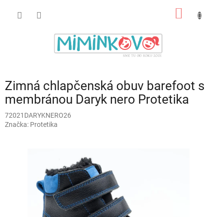
Prejsť
NÁKU
na
obsah
KOŠÍK
Zimná chlapčenská obuv barefoot s
membránou Daryk nero Protetika
72021DARYKNERO26
Značka:
Protetika