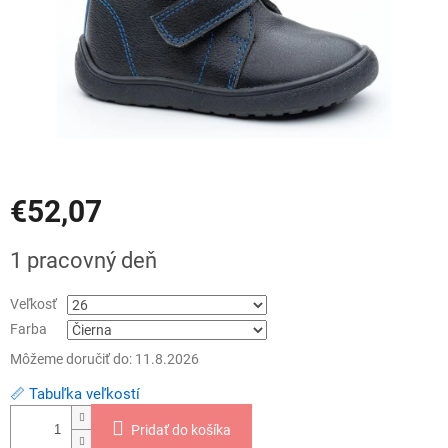
€52,07
Jednotková
1 pracovný deň
cena:
Veľkosť
Farba
Môžeme doručiť do:
11.8.2026
📏 Tabuľka veľkostí
Pridať do košíka