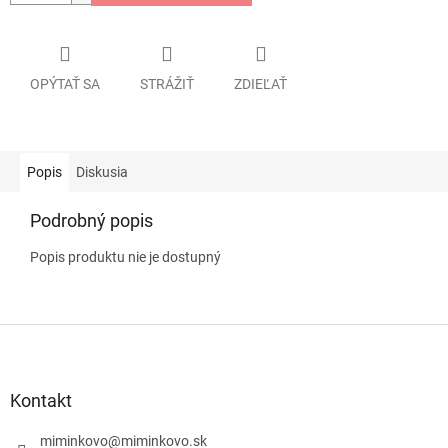
OPÝTAŤ SA
STRÁŽIŤ
ZDIEĽAŤ
Popis
Diskusia
Podrobný popis
Popis produktu nie je dostupný
Z
á
p
ä
Kontakt
t
i
miminkovo
@
miminkovo.sk