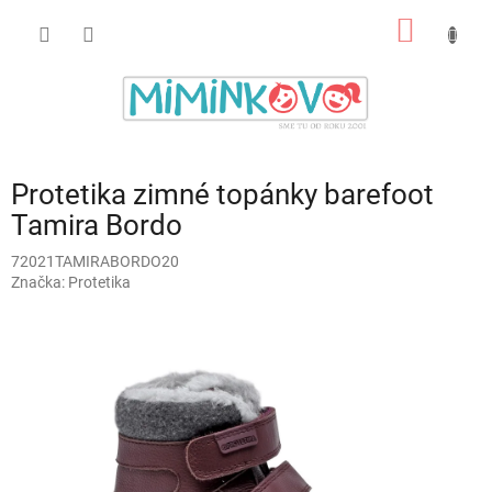
Prejsť
NÁKU
na
obsah
KOŠÍK
Protetika zimné topánky barefoot
Tamira Bordo
72021TAMIRABORDO20
Značka:
Protetika