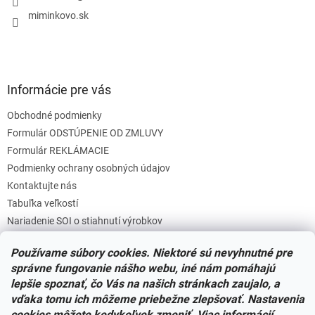
e
miminkovo.sk
Informácie pre vás
Obchodné podmienky
Formulár ODSTÚPENIE OD ZMLUVY
Formulár REKLÁMACIE
Podmienky ochrany osobných údajov
Kontaktujte nás
Tabuľka veľkostí
Nariadenie SOI o stiahnutí výrobkov
Reklamačný poriadok
Používame súbory cookies. Niektoré sú nevyhnutné pre
Zásady súborov COOKIES
správne fungovanie nášho webu, iné nám pomáhajú
lepšie spoznať, čo Vás na našich stránkach zaujalo, a
vďaka tomu ich môžeme priebežne zlepšovať. Nastavenia
Facebook
cookies môžete kedykoľvek zmeniť. Viac informácií