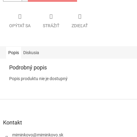
OPÝTAŤ SA
STRÁŽIŤ
ZDIEĽAŤ
Popis
Diskusia
Podrobný popis
Popis produktu nie je dostupný
Z
á
p
ä
Kontakt
t
i
miminkovo
@
miminkovo.sk