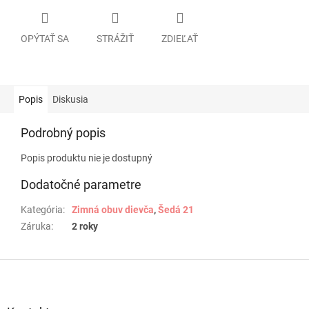
OPÝTAŤ SA
STRÁŽIŤ
ZDIEĽAŤ
Popis
Diskusia
Podrobný popis
Popis produktu nie je dostupný
Dodatočné parametre
Kategória
:
Zimná obuv dievča
,
Šedá 21
Záruka
:
2 roky
Z
á
p