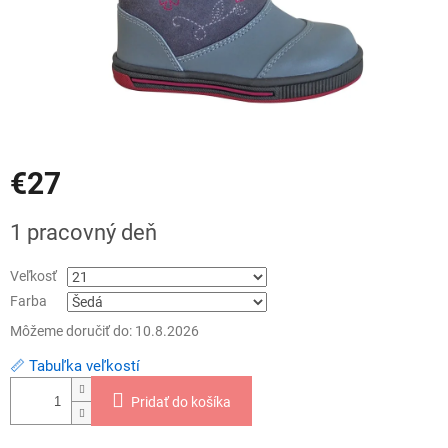
€27
Jednotková
1 pracovný deň
cena:
Veľkosť
Farba
Môžeme doručiť do:
10.8.2026
📏 Tabuľka veľkostí
Pridať do košíka