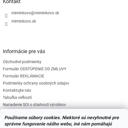
ä
Kontakt
t
i
miminkovo
@
miminkovo.sk
e
miminkovo.sk
Informácie pre vás
Obchodné podmienky
Formulár ODSTÚPENIE OD ZMLUVY
Formulár REKLÁMACIE
Podmienky ochrany osobných údajov
Kontaktujte nás
Tabuľka veľkostí
Nariadenie SOI o stiahnutí výrobkov
Reklamačný poriadok
Používame súbory cookies. Niektoré sú nevyhnutné pre
Zásady súborov COOKIES
správne fungovanie nášho webu, iné nám pomáhajú