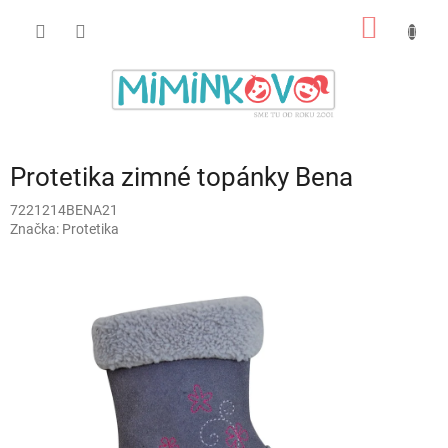
Prejsť
NÁKU
na
obsah
KOŠÍK
Protetika zimné topánky Bena
7221214BENA21
Značka:
Protetika