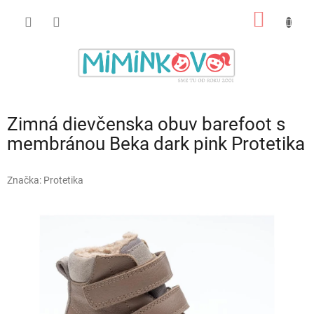
Prejsť
NÁKU
na
obsah
KOŠÍK
Zimná dievčenska obuv barefoot s
membránou Beka dark pink Protetika
Značka:
Protetika