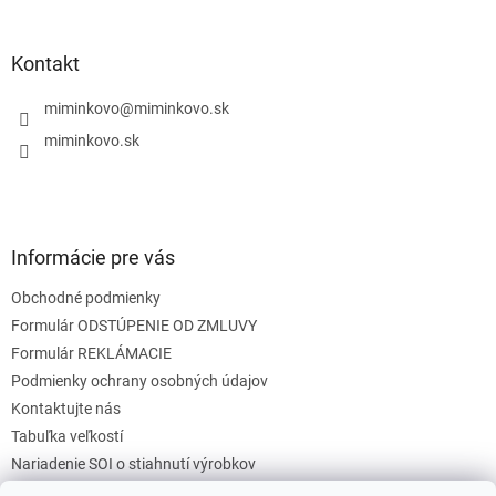
á
p
ä
Kontakt
t
i
miminkovo
@
miminkovo.sk
e
miminkovo.sk
Informácie pre vás
Obchodné podmienky
Formulár ODSTÚPENIE OD ZMLUVY
Formulár REKLÁMACIE
Podmienky ochrany osobných údajov
Kontaktujte nás
Tabuľka veľkostí
Nariadenie SOI o stiahnutí výrobkov
Reklamačný poriadok