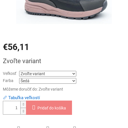
€56,11
Jednotková
Zvoľte variant
cena:
Veľkosť
Farba
Môžeme doručiť do:
Zvoľte variant
📏 Tabuľka veľkostí
Pridať do košíka