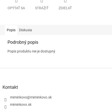
OPÝTAŤ SA
STRÁŽIŤ
ZDIEĽAŤ
Popis
Diskusia
Podrobný popis
Popis produktu nie je dostupný
Z
á
p
ä
Kontakt
t
i
miminkovo
@
miminkovo.sk
e
miminkovo.sk