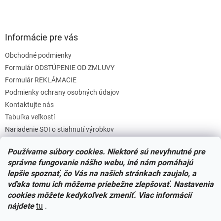
Informácie pre vás
Obchodné podmienky
Formulár ODSTÚPENIE OD ZMLUVY
Formulár REKLÁMACIE
Podmienky ochrany osobných údajov
Kontaktujte nás
Tabuľka veľkostí
Nariadenie SOI o stiahnutí výrobkov
Reklamačný poriadok
Používame súbory cookies. Niektoré sú nevyhnutné pre
Zásady súborov COOKIES
správne fungovanie nášho webu, iné nám pomáhajú
lepšie spoznať, čo Vás na našich stránkach zaujalo, a
vďaka tomu ich môžeme priebežne zlepšovať. Nastavenia
Facebook
cookies môžete kedykoľvek zmeniť. Viac informácií
nájdete
tu
.