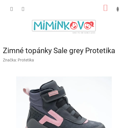
Prejsť
NÁKU
na
obsah
KOŠÍK
Zimné topánky Sale grey Protetika
Značka:
Protetika