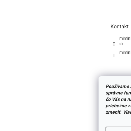
á
p
ä
t
Kontakt
i
e
mimin
sk
mimin
Používame s
správne fun
čo Vás na n
priebežne z
zmeniť. Via