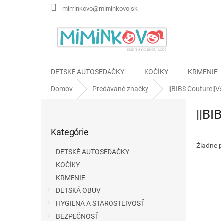
Prejsť
miminkovo@miminkovo.sk
na
obsah
DETSKÉ AUTOSEDAČKY
KOČÍKY
KRMENIE
Domov
Predávané značky
||BIBS Couture||
B
||BI
o
Preskočiť
č
Kategórie
kategórie
n
ý
Žiadne 
DETSKÉ AUTOSEDAČKY
p
KOČÍKY
a
KRMENIE
n
e
DETSKÁ OBUV
l
HYGIENA A STAROSTLIVOSŤ
BEZPEČNOSŤ