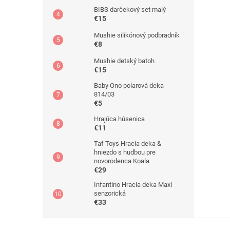
BIBS darčekový set malý
€15
Mushie silikónový podbradník
€8
Mushie detský batoh
€15
Baby Ono polarová deka
814/03
€5
Hrajúca húsenica
€11
Taf Toys Hracia deka &
hniezdo s hudbou pre
novorodenca Koala
€29
Infantino Hracia deka Maxi
senzorická
€33
Z