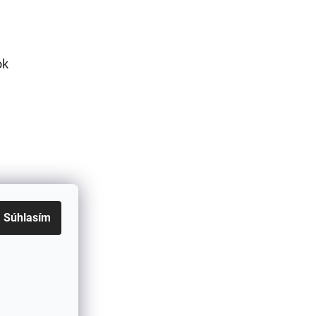
ok
Súhlasím