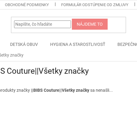
OBCHODNÉ PODMIENKY
FORMULÁR ODSTÚPENIE OD ZMLUVY
NÁJDEME TO
DETSKÁ OBUV
HYGIENA A STAROSTLIVOSŤ
BEZPEČN
Všetky značky
BS Couture||Všetky značky
produkty značky
||BIBS Couture||Všetky značky
sa nenašli...