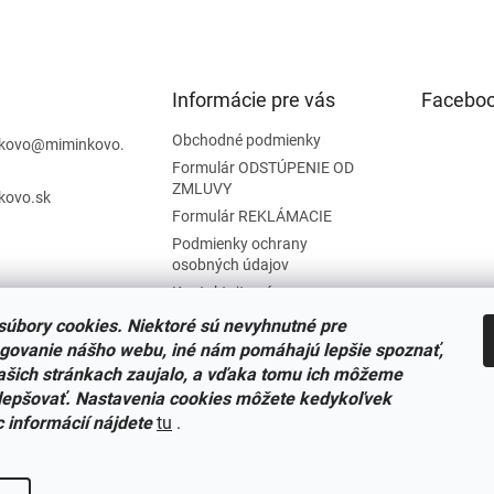
Informácie pre vás
Facebo
Obchodné podmienky
kovo
@
miminkovo.
Formulár ODSTÚPENIE OD
ZMLUVY
kovo.sk
Formulár REKLÁMACIE
Podmienky ochrany
osobných údajov
Kontaktujte nás
Tabuľka veľkostí
úbory cookies. Niektoré sú nevyhnutné pre
Nariadenie SOI o stiahnutí
govanie nášho webu, iné nám pomáhajú lepšie spoznať,
výrobkov
ašich stránkach zaujalo, a vďaka tomu ich môžeme
Reklamačný poriadok
lepšovať. Nastavenia cookies môžete kedykoľvek
c informácií nájdete
tu
.
Zásady súborov COOKIES