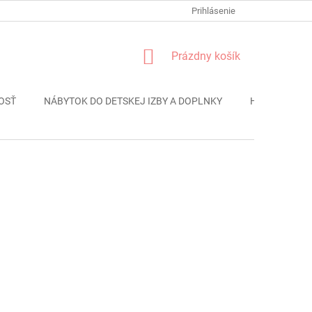
FORMULÁR REKLÁMACIE
PODMIENKY OCHRANY OSOBNÝCH ÚDAJO
Prihlásenie
NÁKUPNÝ
Prázdny košík
KOŠÍK
OSŤ
NÁBYTOK DO DETSKEJ IZBY A DOPLNKY
HRAČKY