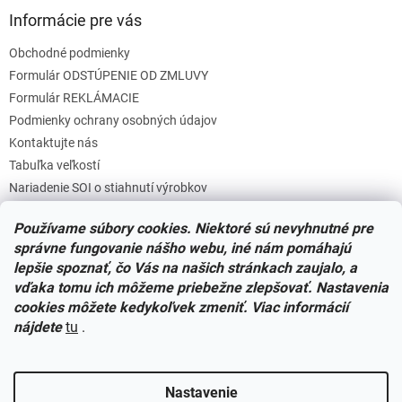
v
Informácie pre vás
ý
p
Obchodné podmienky
i
s
Formulár ODSTÚPENIE OD ZMLUVY
u
Formulár REKLÁMACIE
Podmienky ochrany osobných údajov
Kontaktujte nás
Tabuľka veľkostí
Nariadenie SOI o stiahnutí výrobkov
Reklamačný poriadok
Používame súbory cookies. Niektoré sú nevyhnutné pre
Zásady súborov COOKIES
správne fungovanie nášho webu, iné nám pomáhajú
lepšie spoznať, čo Vás na našich stránkach zaujalo, a
vďaka tomu ich môžeme priebežne zlepšovať. Nastavenia
Facebook
cookies môžete kedykoľvek zmeniť. Viac informácií
nájdete
tu
.
Nastavenie
Vytvoril Shoptet