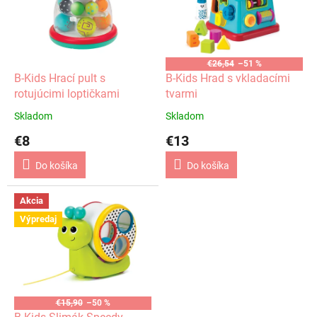
i
p
s
r
p
o
r
d
o
u
€26,54
–51 %
d
k
B-Kids Hrací pult s
B-Kids Hrad s vkladacími
u
t
rotujúcimi loptičkami
tvarmi
k
o
Skladom
Skladom
t
v
€8
€13
o
v
Do košíka
Do košíka
Akcia
Výpredaj
€15,90
–50 %