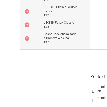
€33
LODGER Bunker Folklore
Fleece
€75
LEOKID Fusak Classic
€85
Beaba Jedálenská sada
silikónová 4-dielna
€15
Z
á
p
ä
t
Kontakt
i
e
mimin
sk
mimin