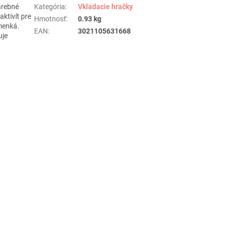
arebné
Kategória
:
Vkladacie hračky
ktivít pre
Hmotnosť
:
0.93 kg
menká.
EAN
:
3021105631668
uje