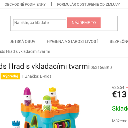
OBCHODNÉ PODMIENKY
FORMULÁR ODSTÚPENIE OD ZMLUVY
NÁJDEME TO
DETSKÁ OBUV
HYGIENA A STAROSTLIVOSŤ
BEZPEČN
ids Hrad s vkladacími tvarmi
ds Hrad s vkladacími tvarmi
063166BKD
Značka:
B-Kids
Výpredaj
€26,54
€13
Jednotk
Skla
cena:
Môžeme d