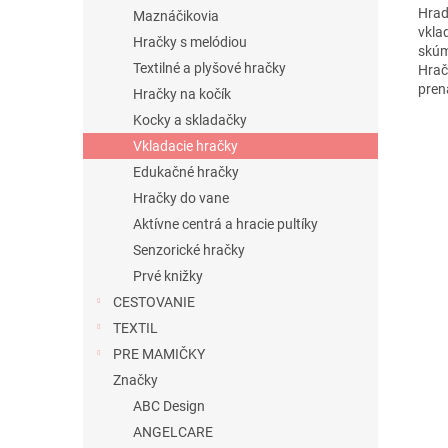
Hrad
Maznáčikovia
vkla
Hračky s melódiou
skúm
Textilné a plyšové hračky
Hrač
pren
Hračky na kočík
Kocky a skladačky
Vkladacie hračky
Edukačné hračky
Hračky do vane
Aktívne centrá a hracie pultíky
Senzorické hračky
Prvé knižky
CESTOVANIE
TEXTIL
PRE MAMIČKY
Značky
ABC Design
ANGELCARE