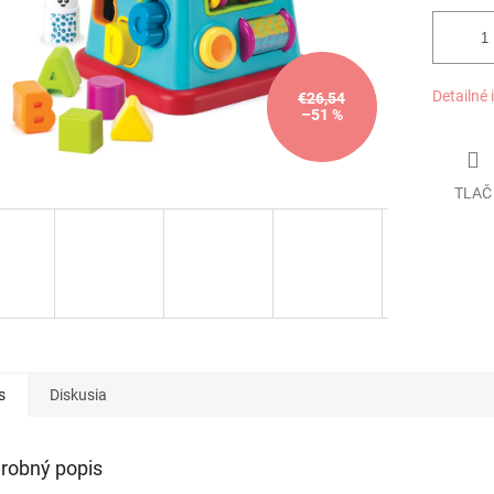
Detailné 
€26,54
–51 %
TLAČ
s
Diskusia
robný popis