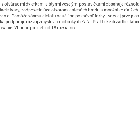
 s otváracími dvierkami a štyrmi veselými postavičkami obsahuje rôznof
dacie tvary, zodpovedajúce otvorom v stenách hradu a množstvo ďalších a
anie. Pomôže vášmu dieťaťu naučiť sa poznávať farby, tvary aj prvé pís
ka podporuje rozvoj zmyslov a motoriky dieťaťa. Praktické držadlo uľahč
ášanie. Vhodné pre deti od 18 mesiacov.