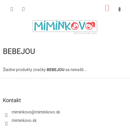
Prejsť
NÁKU
na
obsah
KOŠÍK
BEBEJOU
Žiadne produkty značky
BEBEJOU
sa nenašli...
Z
á
p
ä
Kontakt
t
i
miminkovo
@
miminkovo.sk
e
miminkovo.sk