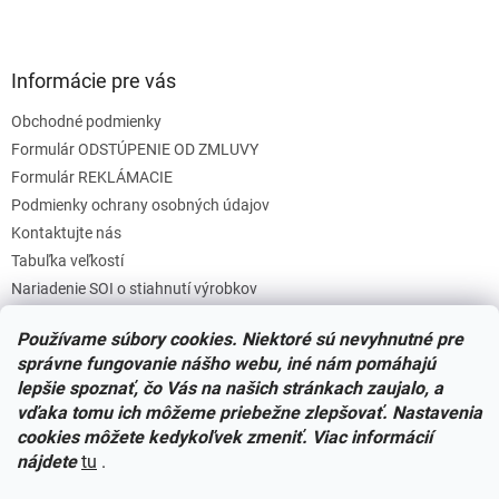
Informácie pre vás
Obchodné podmienky
Formulár ODSTÚPENIE OD ZMLUVY
Formulár REKLÁMACIE
Podmienky ochrany osobných údajov
Kontaktujte nás
Tabuľka veľkostí
Nariadenie SOI o stiahnutí výrobkov
Reklamačný poriadok
Používame súbory cookies. Niektoré sú nevyhnutné pre
Zásady súborov COOKIES
správne fungovanie nášho webu, iné nám pomáhajú
lepšie spoznať, čo Vás na našich stránkach zaujalo, a
vďaka tomu ich môžeme priebežne zlepšovať. Nastavenia
Facebook
cookies môžete kedykoľvek zmeniť. Viac informácií
nájdete
tu
.