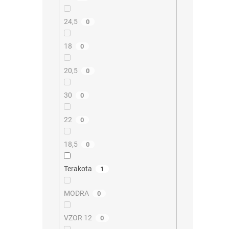
24,5
0
18
0
20,5
0
30
0
22
0
18,5
0
Terakota
1
MODRA
0
VZOR 12
0