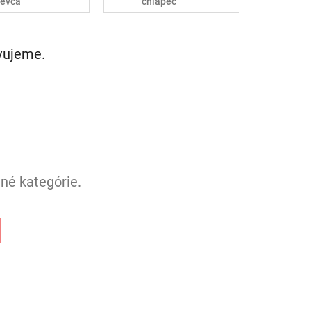
ievča
chlapec
avujeme.
né kategórie.