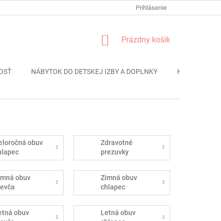
FORMULÁR REKLÁMACIE
PODMIENKY OCHRANY OSOBNÝCH ÚDAJO
Prihlásenie
NÁKUPNÝ
Prázdny košík
KOŠÍK
OSŤ
NÁBYTOK DO DETSKEJ IZBY A DOPLNKY
HRAČKY
eloročná obuv
Zdravotné
hlapec
prezuvky
imná obuv
Zimná obuv
ievča
chlapec
etná obuv
Letná obuv