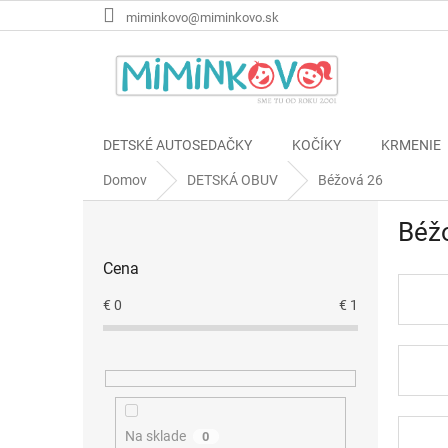
Prejsť
miminkovo@miminkovo.sk
na
obsah
DETSKÉ AUTOSEDAČKY
KOČÍKY
KRMENIE
Domov
DETSKÁ OBUV
Béžová 26
B
Béž
o
č
Cena
n
ý
€
0
€
1
p
a
n
e
l
Na sklade
0