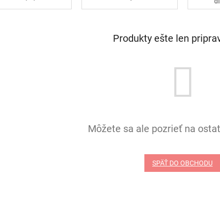
d
Produkty ešte len pripr
Môžete sa ale pozrieť na ostat
SPÄŤ DO OBCHODU