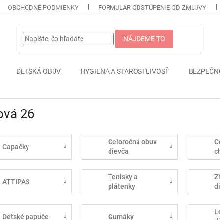
OBCHODNÉ PODMIENKY
FORMULÁR ODSTÚPENIE OD ZMLUVY
NÁJDEME TO
DETSKÁ OBUV
HYGIENA A STAROSTLIVOSŤ
BEZPEČN
ová 26
Celoročná obuv
C
Capačky
dievča
c
Tenisky a
Z
ATTIPAS
plátenky
d
L
Detské papuče
Gumáky