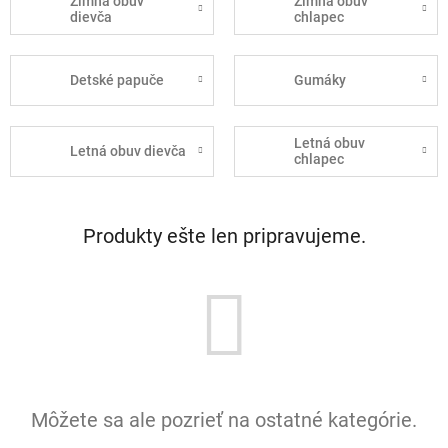
Zimná obuv
Zimná obuv
dievča
chlapec
Detské papuče
Gumáky
Letná obuv
Letná obuv dievča
chlapec
Produkty ešte len pripravujeme.
Môžete sa ale pozrieť na ostatné kategórie.