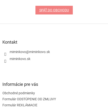
SPÄŤ DO OBCHODU
Z
á
p
ä
Kontakt
t
i
miminkovo
@
miminkovo.sk
e
miminkovo.sk
Informácie pre vás
Obchodné podmienky
Formulár ODSTÚPENIE OD ZMLUVY
Formulár REKLÁMACIE