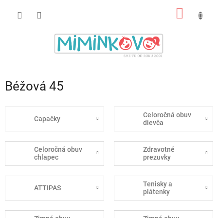
Prejsť
NÁKU
na
obsah
KOŠÍK
Béžová 45
Celoročná obuv
Capačky
dievča
Celoročná obuv
Zdravotné
chlapec
prezuvky
Tenisky a
ATTIPAS
plátenky