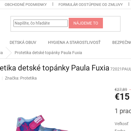
OBCHODNÉ PODMIENKY
FORMULÁR ODSTÚPENIE OD ZMLUVY
NÁJDEME TO
DETSKÁ OBUV
HYGIENA A STAROSTLIVOSŤ
BEZPEČN
ča
Protetika detské topánky Paula Fuxia
etika detské topánky Paula Fuxia
72021PAU
Značka:
Protetika
€27,89
€15
Jednotk
1 pra
cena:
Veľkosť