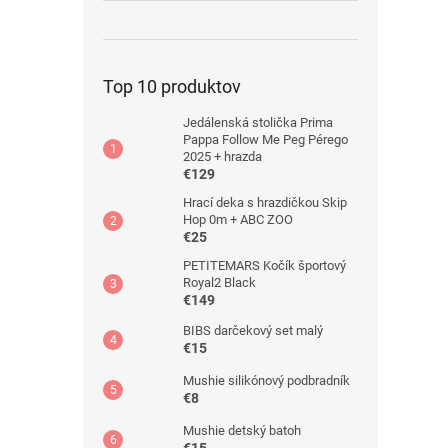
Top 10 produktov
Jedálenská stolička Prima
Pappa Follow Me Peg Pérego
2025 + hrazda
€129
Hrací deka s hrazdičkou Skip
Hop 0m + ABC ZOO
€25
PETITEMARS Kočík športový
Royal2 Black
€149
BIBS darčekový set malý
€15
Mushie silikónový podbradník
€8
Mushie detský batoh