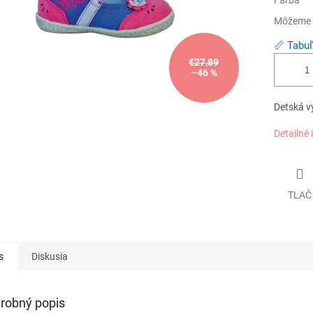
Farba
Môžeme d
📏 Tabuľ
€27,89
–46 %
Detská v
Detailné 
TLAČ
s
Diskusia
robný popis