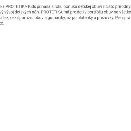
ka PROTETIKA Kids prináša širokú ponuku detskej obuvi z čisto prírodnýc
vý vývoj detských nôh. PROTETIKA má pre deti v portfóliu obuv na všetky 
áliek, cez športovú obuv a gumáčiky, až po plátenky a prezuvky. Pre sp
ko.