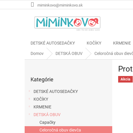
Prejsť
miminkovo@miminkovo.sk
na
obsah
DETSKÉ AUTOSEDAČKY
KOČÍKY
KRMENIE
Domov
DETSKÁ OBUV
Celoročná obuv diev
B
Prot
o
Preskočiť
č
Kategórie
kategórie
Akcia
n
ý
DETSKÉ AUTOSEDAČKY
p
KOČÍKY
a
KRMENIE
n
e
DETSKÁ OBUV
l
Capačky
Celoročná obuv dievča