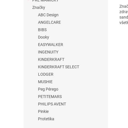
PRE MAMIČKY
Znač
Značky
zdra
ABC Design
sand
ANGELCARE
všet
BIBS
Dooky
EASYWALKER
INGENUITY
KINDERKRAFT
KINDERKRAFT SELECT
LODGER
MUSHIE
Peg Pérego
PETITEMARS
PHILIPS AVENT
Pinkie
Protetika