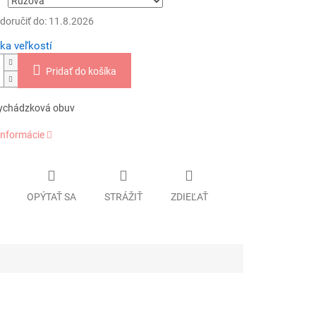
oručiť do:
11.8.2026
ka veľkostí
Pridať do košíka
ychádzková obuv
informácie
OPÝTAŤ SA
STRÁŽIŤ
ZDIEĽAŤ