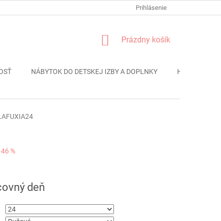
FORMULÁR REKLÁMACIE
PODMIENKY OCHRANY OSOBNÝCH ÚDAJO
Prihlásenie
NÁKUPNÝ
Prázdny košík
KOŠÍK
OSŤ
NÁBYTOK DO DETSKEJ IZBY A DOPLNKY
HRAČKY
LAFUXIA24
–46 %
ová
covný deň