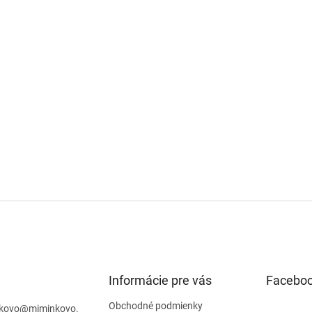
Informácie pre vás
Facebo
Obchodné podmienky
kovo
@
miminkovo.