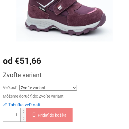
od
€51,66
Jednotková
Zvoľte variant
cena:
Veľkosť
Môžeme doručiť do:
Zvoľte variant
📏 Tabuľka veľkostí
Pridať do košíka