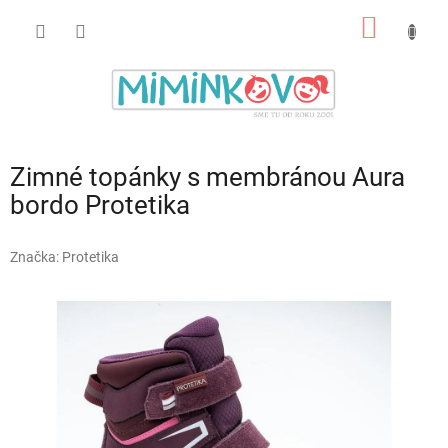
Prejsť
NÁKU
na
obsah
KOŠÍK
Zimné topánky s membránou Aura
bordo Protetika
Značka:
Protetika