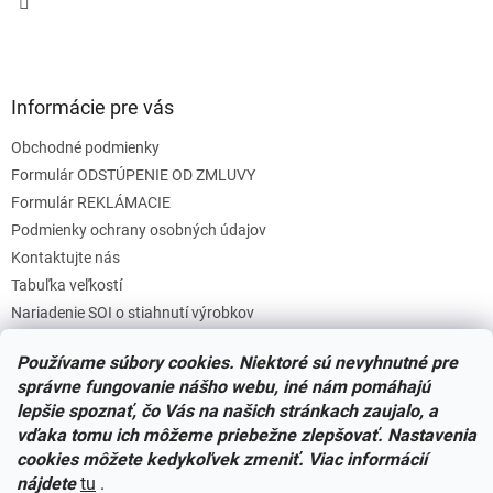
Informácie pre vás
Obchodné podmienky
Formulár ODSTÚPENIE OD ZMLUVY
Formulár REKLÁMACIE
Podmienky ochrany osobných údajov
Kontaktujte nás
Tabuľka veľkostí
Nariadenie SOI o stiahnutí výrobkov
Reklamačný poriadok
Používame súbory cookies. Niektoré sú nevyhnutné pre
Zásady súborov COOKIES
správne fungovanie nášho webu, iné nám pomáhajú
lepšie spoznať, čo Vás na našich stránkach zaujalo, a
vďaka tomu ich môžeme priebežne zlepšovať. Nastavenia
Facebook
cookies môžete kedykoľvek zmeniť. Viac informácií
nájdete
tu
.