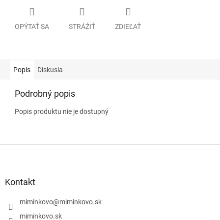
OPÝTAŤ SA
STRÁŽIŤ
ZDIEĽAŤ
Popis
Diskusia
Podrobný popis
Popis produktu nie je dostupný
Z
á
p
ä
Kontakt
t
i
miminkovo
@
miminkovo.sk
e
miminkovo.sk