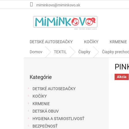
Prejsť
miminkovo@miminkovo.sk
na
obsah
DETSKÉ AUTOSEDAČKY
KOČÍKY
KRMENIE
Domov
TEXTIL
Čiapky
Čiapky precho
B
PINK
o
Preskočiť
č
Kategórie
kategórie
Akcia
n
ý
DETSKÉ AUTOSEDAČKY
p
KOČÍKY
a
KRMENIE
n
e
DETSKÁ OBUV
l
HYGIENA A STAROSTLIVOSŤ
BEZPEČNOSŤ