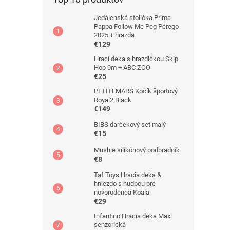
Jedálenská stolička Prima
Pappa Follow Me Peg Pérego
2025 + hrazda
€129
Hrací deka s hrazdičkou Skip
Hop 0m + ABC ZOO
€25
PETITEMARS Kočík športový
Royal2 Black
€149
BIBS darčekový set malý
€15
Mushie silikónový podbradník
€8
Taf Toys Hracia deka &
hniezdo s hudbou pre
novorodenca Koala
€29
Infantino Hracia deka Maxi
senzorická