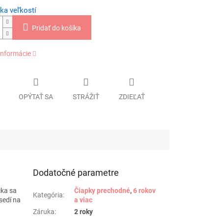
ka veľkostí
Pridať do košíka
informácie
OPÝTAŤ SA
STRÁŽIŤ
ZDIEĽAŤ
Dodatočné parametre
čka sa
Čiapky prechodné
,
6 rokov
Kategória
:
sedí na
a viac
Záruka
:
2 roky