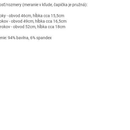
osť/rozmery (meranie v kľude, čapička je pružná):
roky - obvod 46cm, hĺbka cca 15,5cm
rokov - obvod 49cm, hĺbka cca 16,5cm
 rokov - obvod 52cm, hĺbka cca 18cm
enie: 94% bavlna, 6% spandex