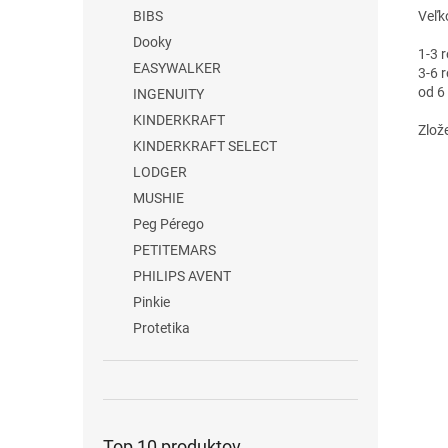
Veľk
BIBS
Dooky
1-3 
EASYWALKER
3-6 
od 6
INGENUITY
KINDERKRAFT
Zlož
KINDERKRAFT SELECT
LODGER
MUSHIE
Peg Pérego
PETITEMARS
PHILIPS AVENT
Pinkie
Protetika
Top 10 produktov