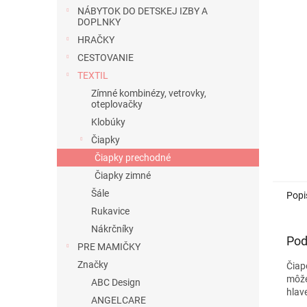
NÁBYTOK DO DETSKEJ IZBY A
DOPLNKY
HRAČKY
CESTOVANIE
TEXTIL
Zímné kombinézy, vetrovky,
oteplovačky
Klobúky
Čiapky
Čiapky prechodné
Čiapky zimné
Šále
Popi
Rukavice
Nákrčníky
Pod
PRE MAMIČKY
Značky
Čiap
môže
ABC Design
hlav
ANGELCARE