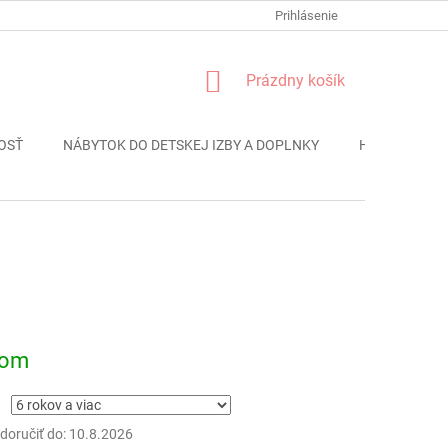
FORMULÁR REKLÁMACIE
PODMIENKY OCHRANY OSOBNÝCH ÚDAJO
Prihlásenie
NÁKUPNÝ
Prázdny košík
KOŠÍK
OSŤ
NÁBYTOK DO DETSKEJ IZBY A DOPLNKY
HRAČKY
ová
dom
oručiť do:
10.8.2026