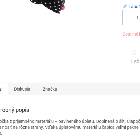
📏 Tabuľ
Detailné 
TLAČ
s
Diskusia
Značka
robný popis
očka z príjemného materiálu – bavlneného úpletu. Doplnená o šilt. Čiapo
 nosiť na rôzne strany. Vďaka úpletovému materiálu čapica veľmi pekne 
e.