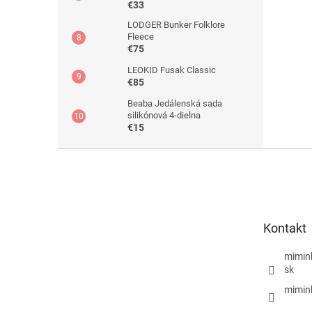
€33
LODGER Bunker Folklore
Fleece
€75
LEOKID Fusak Classic
€85
Beaba Jedálenská sada
silikónová 4-dielna
€15
Z
á
p
ä
t
Kontakt
i
e
mimin
sk
mimin