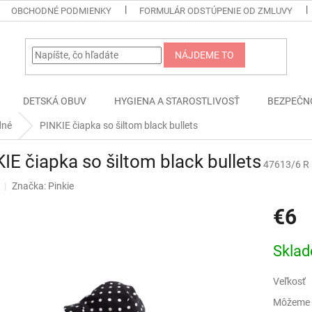
OBCHODNÉ PODMIENKY
FORMULÁR ODSTÚPENIE OD ZMLUVY
NÁJDEME TO
DETSKÁ OBUV
HYGIENA A STAROSTLIVOSŤ
BEZPEČN
dné
PINKIE čiapka so šiltom black bullets
IE čiapka so šiltom black bullets
47613/6 R
Značka:
Pinkie
€6
Jednotk
Skla
cena:
Veľkosť
Môžeme d