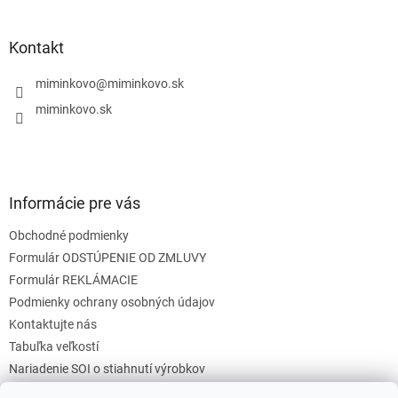
á
p
ä
Kontakt
t
i
miminkovo
@
miminkovo.sk
e
miminkovo.sk
Informácie pre vás
Obchodné podmienky
Formulár ODSTÚPENIE OD ZMLUVY
Formulár REKLÁMACIE
Podmienky ochrany osobných údajov
Kontaktujte nás
Tabuľka veľkostí
Nariadenie SOI o stiahnutí výrobkov
Reklamačný poriadok