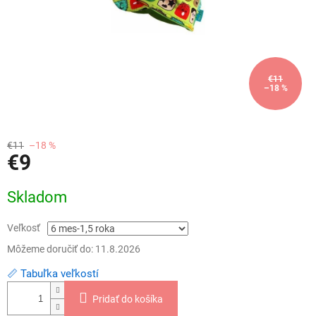
€11
–18 %
€11
–18 %
€9
Jednotková
Skladom
cena:
Veľkosť
Môžeme doručiť do:
11.8.2026
📏 Tabuľka veľkostí
Pridať do košíka