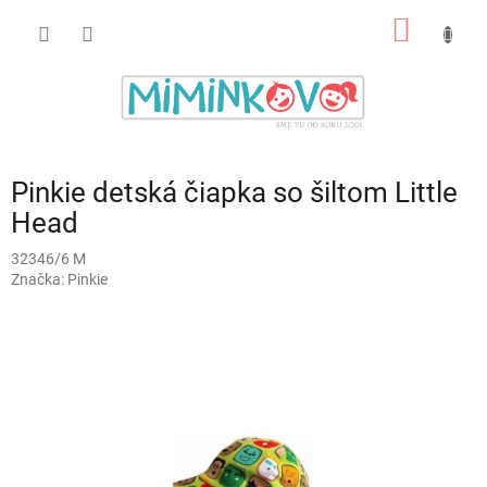
Prejsť
NÁKU
na
obsah
KOŠÍK
Pinkie detská čiapka so šiltom Little
Head
32346/6 M
Značka:
Pinkie