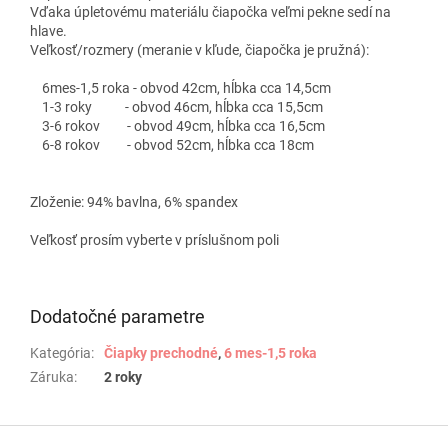
Vďaka úpletovému materiálu čiapočka veľmi pekne sedí na
hlave.
Veľkosť/rozmery (meranie v kľude, čiapočka je pružná):
6mes-1,5 roka - obvod 42cm, hĺbka cca 14,5cm
1-3 roky - obvod 46cm, hĺbka cca 15,5cm
3-6 rokov - obvod 49cm, hĺbka cca 16,5cm
6-8 rokov - obvod 52cm, hĺbka cca 18cm
Zloženie: 94% bavlna, 6% spandex
Veľkosť prosím vyberte v príslušnom poli
Dodatočné parametre
Kategória
:
Čiapky prechodné
,
6 mes-1,5 roka
Záruka
:
2 roky
Z