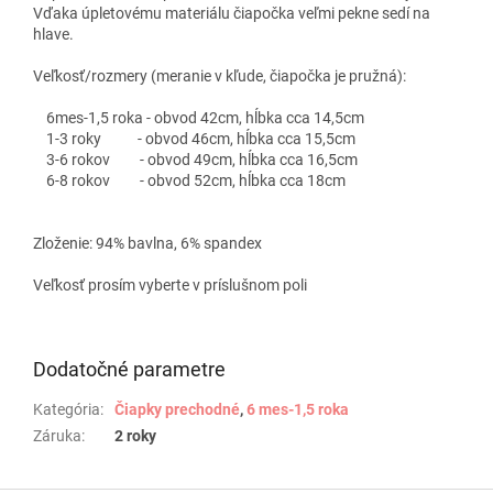
Vďaka úpletovému materiálu čiapočka veľmi pekne sedí na
hlave.
Veľkosť/rozmery (meranie v kľude, čiapočka je pružná):
6mes-1,5 roka - obvod 42cm, hĺbka cca 14,5cm
1-3 roky - obvod 46cm, hĺbka cca 15,5cm
3-6 rokov - obvod 49cm, hĺbka cca 16,5cm
6-8 rokov - obvod 52cm, hĺbka cca 18cm
Zloženie: 94% bavlna, 6% spandex
Veľkosť prosím vyberte v príslušnom poli
Dodatočné parametre
Kategória
:
Čiapky prechodné
,
6 mes-1,5 roka
Záruka
:
2 roky