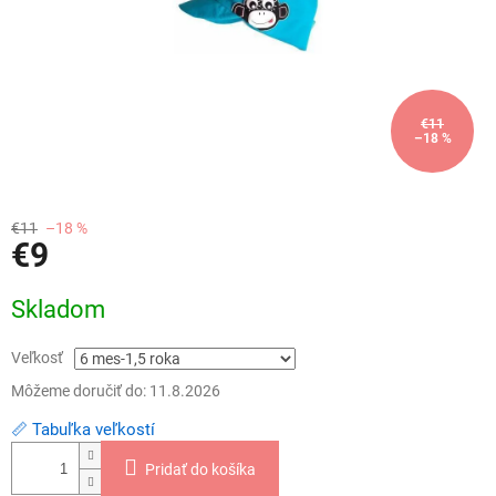
€11
–18 %
€11
–18 %
€9
Jednotková
Skladom
cena:
Veľkosť
Môžeme doručiť do:
11.8.2026
📏 Tabuľka veľkostí
Pridať do košíka