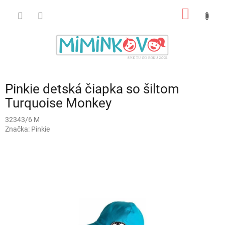
Prejsť
NÁKU
na
obsah
KOŠÍK
Pinkie detská čiapka so šiltom
Turquoise Monkey
32343/6 M
Značka:
Pinkie