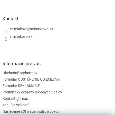
Z
á
p
ä
Kontakt
t
i
miminkovo
@
miminkovo.sk
e
miminkovo.sk
Informácie pre vás
Obchodné podmienky
Formulár ODSTÚPENIE OD ZMLUVY
Formulár REKLÁMACIE
Podmienky ochrany osobných údajov
Kontaktujte nás
Tabuľka veľkostí
Nariadenie SOI o stiahnutí výrobkov