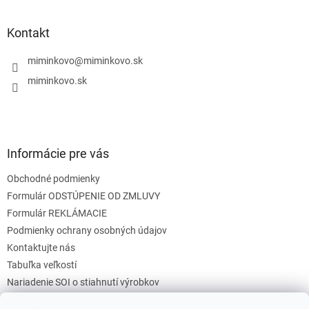
á
p
ä
Kontakt
t
i
miminkovo
@
miminkovo.sk
e
miminkovo.sk
Informácie pre vás
Obchodné podmienky
Formulár ODSTÚPENIE OD ZMLUVY
Formulár REKLÁMACIE
Podmienky ochrany osobných údajov
Kontaktujte nás
Tabuľka veľkostí
Nariadenie SOI o stiahnutí výrobkov
Reklamačný poriadok