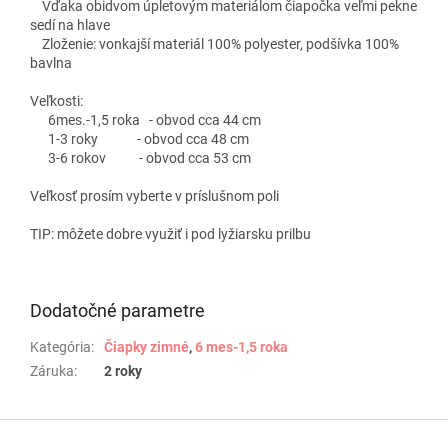
Vďaka obidvom úpletovým materiálom čiapočka veľmi pekne
sedí na hlave
Zloženie: vonkajší materiál 100% polyester, podšívka 100%
bavlna
Veľkosti:
6mes.-1,5 roka - obvod cca 44 cm
1-3 roky - obvod cca 48 cm
3-6 rokov - obvod cca 53 cm
Veľkosť prosím vyberte v príslušnom poli
TIP: môžete dobre využiť i pod lyžiarsku prilbu
Dodatočné parametre
Kategória
:
Čiapky zimné
,
6 mes-1,5 roka
Záruka
:
2 roky
Z