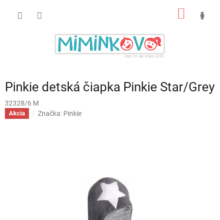
Prejsť
NÁKU
na
obsah
KOŠÍK
Pinkie detská čiapka Pinkie Star/Grey
32328/6 M
Značka:
Pinkie
Akcia