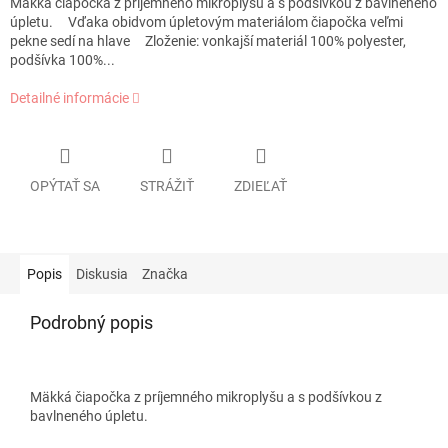
Mäkká čiapočka z príjemného mikroplyšu a s podšívkou z bavlneného
úpletu. Vďaka obidvom úpletovým materiálom čiapočka veľmi
pekne sedí na hlave Zloženie: vonkajší materiál 100% polyester,
podšívka 100%...
Detailné informácie
OPÝTAŤ SA
STRÁŽIŤ
ZDIEĽAŤ
Popis
Diskusia
Značka
Podrobný popis
Mäkká čiapočka z príjemného mikroplyšu a s podšívkou z
bavlneného úpletu.