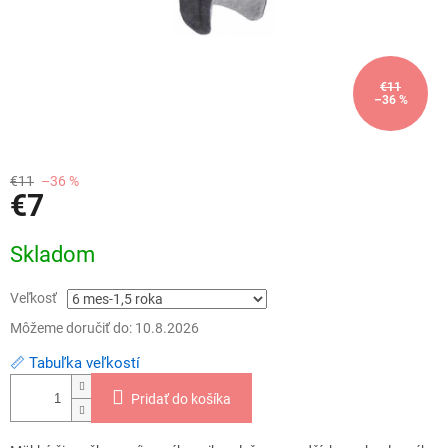
€11
–36 %
€11
–36 %
€7
Jednotková
Skladom
cena:
Veľkosť
Môžeme doručiť do:
10.8.2026
📏 Tabuľka veľkostí
Pridať do košíka