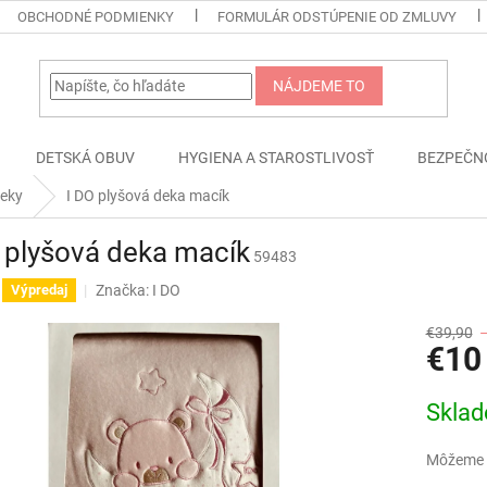
OBCHODNÉ PODMIENKY
FORMULÁR ODSTÚPENIE OD ZMLUVY
NÁJDEME TO
DETSKÁ OBUV
HYGIENA A STAROSTLIVOSŤ
BEZPEČN
eky
I DO plyšová deka macík
 plyšová deka macík
59483
Značka:
I DO
Výpredaj
€39,90
€10
Jednotk
Skla
cena:
Môžeme d