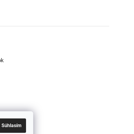
ok
Súhlasím