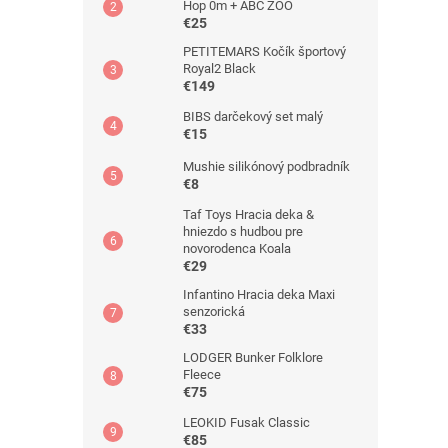
Hop 0m + ABC ZOO
€25
PETITEMARS Kočík športový
Royal2 Black
€149
BIBS darčekový set malý
€15
Mushie silikónový podbradník
€8
Taf Toys Hracia deka &
hniezdo s hudbou pre
novorodenca Koala
€29
Infantino Hracia deka Maxi
senzorická
€33
LODGER Bunker Folklore
Fleece
€75
LEOKID Fusak Classic
€85