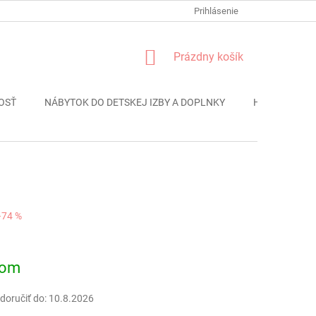
FORMULÁR REKLÁMACIE
PODMIENKY OCHRANY OSOBNÝCH ÚDAJO
Prihlásenie
NÁKUPNÝ
Prázdny košík
KOŠÍK
OSŤ
NÁBYTOK DO DETSKEJ IZBY A DOPLNKY
HRAČKY
–74 %
ová
dom
oručiť do:
10.8.2026