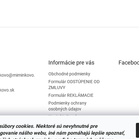
Informácie pre vás
Facebo
Obchodné podmienky
kovo
@
miminkovo.
Formulár ODSTÚPENIE OD
ZMLUVY
kovo.sk
Formulár REKLÁMACIE
Podmienky ochrany
osobných údajov
Kontaktujte nás
Tabuľka veľkostí
úbory cookies. Niektoré sú nevyhnutné pre
Nariadenie SOI o stiahnutí
govanie nášho webu, iné nám pomáhajú lepšie spoznať,
výrobkov