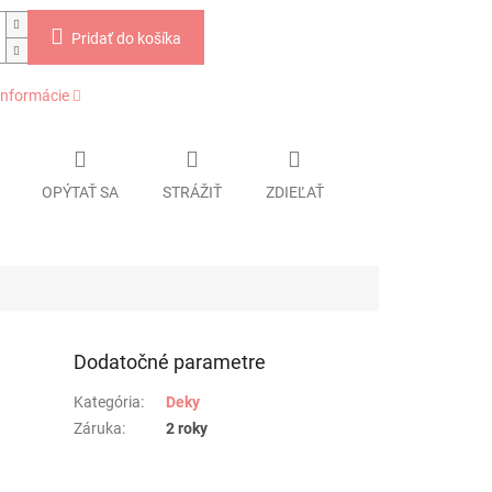
Pridať do košíka
informácie
OPÝTAŤ SA
STRÁŽIŤ
ZDIEĽAŤ
Dodatočné parametre
Kategória
:
Deky
Záruka
:
2 roky