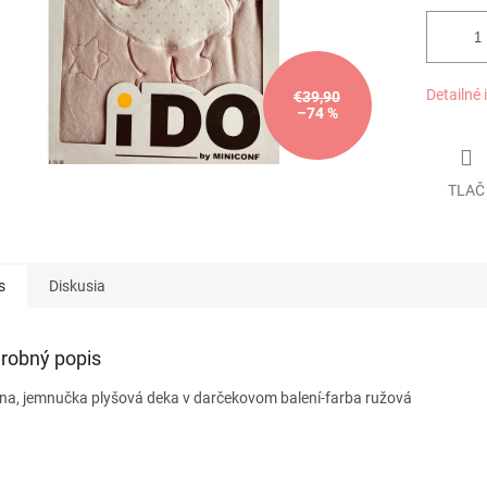
Detailné 
€39,90
–74 %
TLAČ
s
Diskusia
robný popis
na, jemnučka plyšová deka v darčekovom balení-farba ružová