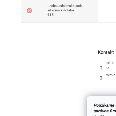
Beaba Jedálenská sada
silikónová 4-dielna
€15
Z
á
p
ä
t
Kontakt
i
e
mimin
sk
mimin
Používame s
správne fun