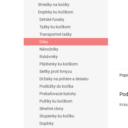
Striešky na kočíky
Doplnky ku kočíkom
Detské fusaky
Tašky ku kočíkom
Transportné tašky
Deky
Nánožníky
Rukávniky
Pláštenky ku kočíkom
Sieťky proti hmyzu
Popi
Držiaky na poháre a desiatu
Podložky do kočíka
Pod
Prebaľovacie batohy
Pultíky ku kočíkom
Krás
Slnečné clony
Stupienky ku kočíku
Doplnky