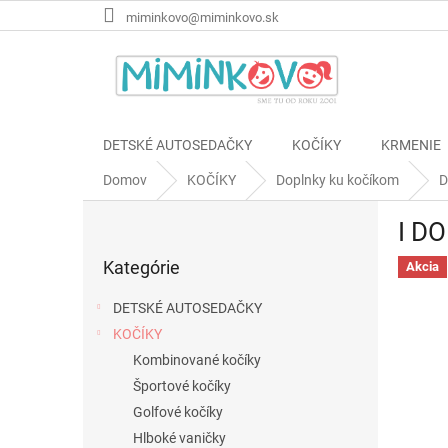
Prejsť
miminkovo@miminkovo.sk
na
obsah
DETSKÉ AUTOSEDAČKY
KOČÍKY
KRMENIE
Domov
KOČÍKY
Doplnky ku kočíkom
D
B
I DO
o
Preskočiť
č
Kategórie
kategórie
Akcia
n
ý
DETSKÉ AUTOSEDAČKY
p
KOČÍKY
a
Kombinované kočíky
n
e
Športové kočíky
l
Golfové kočíky
Hlboké vaničky