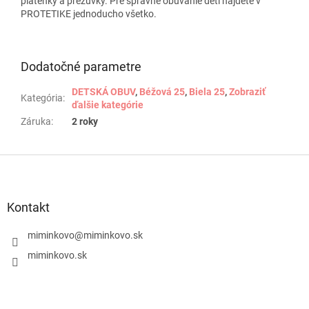
plátenky a prezuvky. Pre správne obúvanie detí nájdete v
PROTETIKE jednoducho všetko.
Dodatočné parametre
DETSKÁ OBUV
,
Béžová 25
,
Biela 25
,
Zobraziť
Kategória
:
ďalšie kategórie
Záruka
:
2 roky
Z
á
p
ä
Kontakt
t
i
miminkovo
@
miminkovo.sk
e
miminkovo.sk