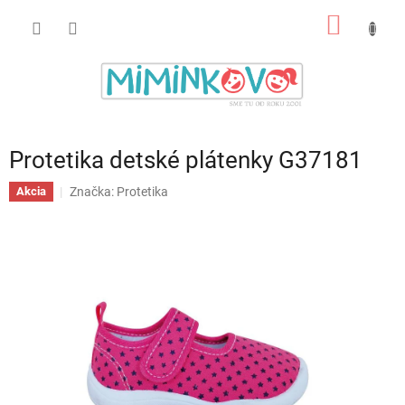
Prejsť
NÁKU
na
obsah
KOŠÍK
Protetika detské plátenky G37181
Značka:
Protetika
Akcia