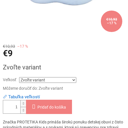
€10,93
–17 %
€10,93
–17 %
€9
Jednotková
Zvoľte variant
cena:
Veľkosť
Môžeme doručiť do:
Zvoľte variant
📏 Tabuľka veľkostí
Pridať do košíka
Značka PROTETIKA Kids prináša širokú ponuku detskej obuvi z čisto
prírodných materiálov a s prvkami, ktoré sú prevenciou pre zdravý