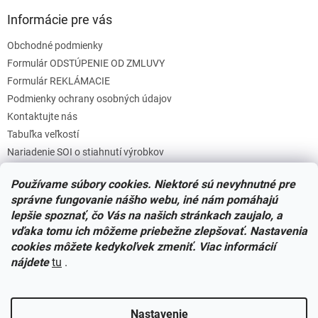
Informácie pre vás
Obchodné podmienky
Formulár ODSTÚPENIE OD ZMLUVY
Formulár REKLÁMACIE
Podmienky ochrany osobných údajov
Kontaktujte nás
Tabuľka veľkostí
Nariadenie SOI o stiahnutí výrobkov
Reklamačný poriadok
Používame súbory cookies. Niektoré sú nevyhnutné pre
Zásady súborov COOKIES
správne fungovanie nášho webu, iné nám pomáhajú
lepšie spoznať, čo Vás na našich stránkach zaujalo, a
vďaka tomu ich môžeme priebežne zlepšovať. Nastavenia
Facebook
cookies môžete kedykoľvek zmeniť. Viac informácií
nájdete
tu
.
Nastavenie
Vytvoril Shoptet