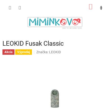
Prejsť
NÁKU
na
obsah
KOŠÍK
LEOKID Fusak Classic
Značka:
LEOKID
Akcia
Výpredaj