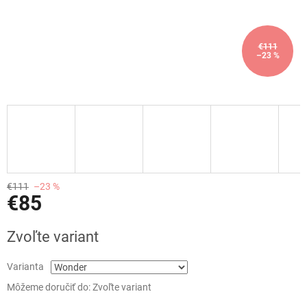
€111
–23 %
€111
–23 %
€85
Jednotková
Zvoľte variant
cena:
Varianta
Môžeme doručiť do:
Zvoľte variant