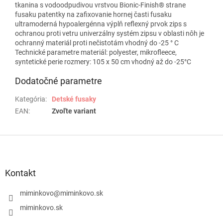
tkanina s vodoodpudivou vrstvou Bionic-Finish® strane
fusaku patentky na zafixovanie hornej časti fusaku
ultramoderná hypoalergénna výplň reflexný prvok zips s
ochranou proti vetru univerzálny systém zipsu v oblasti nôh je
ochranný materiál proti nečistotám vhodný do -25 ° C
Technické parametre materiál: polyester, mikrofleece,
syntetické perie rozmery: 105 x 50 cm vhodný až do -25°C
Dodatočné parametre
Kategória
:
Detské fusaky
EAN
:
Zvoľte variant
Z
á
p
ä
Kontakt
t
i
miminkovo
@
miminkovo.sk
e
miminkovo.sk