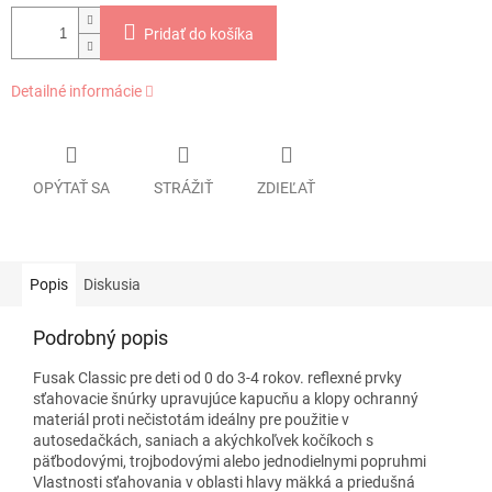
Pridať do košíka
Detailné informácie
OPÝTAŤ SA
STRÁŽIŤ
ZDIEĽAŤ
Popis
Diskusia
Podrobný popis
Fusak Classic pre deti od 0 do 3-4 rokov.
reflexné prvky
sťahovacie šnúrky upravujúce kapucňu a klopy ochranný
materiál proti nečistotám ideálny pre použitie v
autosedačkách, saniach a akýchkoľvek kočíkoch s
päťbodovými, trojbodovými alebo jednodielnymi popruhmi
Vlastnosti sťahovania v oblasti hlavy mäkká a priedušná