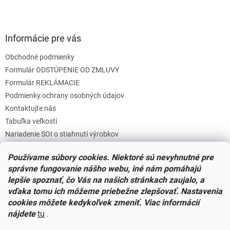
Informácie pre vás
Obchodné podmienky
Formulár ODSTÚPENIE OD ZMLUVY
Formulár REKLÁMACIE
Podmienky ochrany osobných údajov
Kontaktujte nás
Tabuľka veľkostí
Nariadenie SOI o stiahnutí výrobkov
Reklamačný poriadok
Používame súbory cookies. Niektoré sú nevyhnutné pre
Zásady súborov COOKIES
správne fungovanie nášho webu, iné nám pomáhajú
lepšie spoznať, čo Vás na našich stránkach zaujalo, a
vďaka tomu ich môžeme priebežne zlepšovať. Nastavenia
Facebook
cookies môžete kedykoľvek zmeniť. Viac informácií
nájdete
tu
.