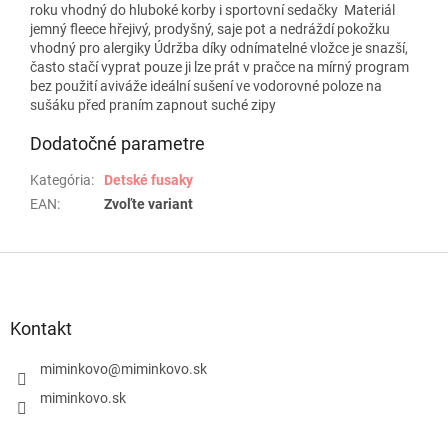
roku vhodný do hluboké korby i sportovní sedačky Materiál
jemný fleece hřejivý, prodyšný, saje pot a nedráždí pokožku
vhodný pro alergiky Údržba díky odnímatelné vložce je snazší,
často stačí vyprat pouze ji lze prát v pračce na mírný program
bez použití aviváže ideální sušení ve vodorovné poloze na
sušáku před praním zapnout suché zipy
Dodatočné parametre
Kategória
:
Detské fusaky
EAN
:
Zvoľte variant
Z
á
p
ä
Kontakt
t
i
miminkovo
@
miminkovo.sk
e
miminkovo.sk