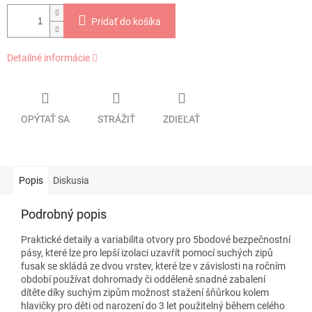
Pridať do košíka
Detailné informácie
OPÝTAŤ SA
STRÁŽIŤ
ZDIEĽAŤ
Popis
Diskusia
Podrobný popis
Praktické detaily a variabilita otvory pro 5bodové bezpečnostní
pásy, které lze pro lepší izolaci uzavřít pomocí suchých zipů
fusak se skládá ze dvou vrstev, které lze v závislosti na ročním
období používat dohromady či odděleně snadné zabalení
dítěte díky suchým zipům možnost stažení šňůrkou kolem
hlavičky pro děti od narození do 3 let použitelný během celého