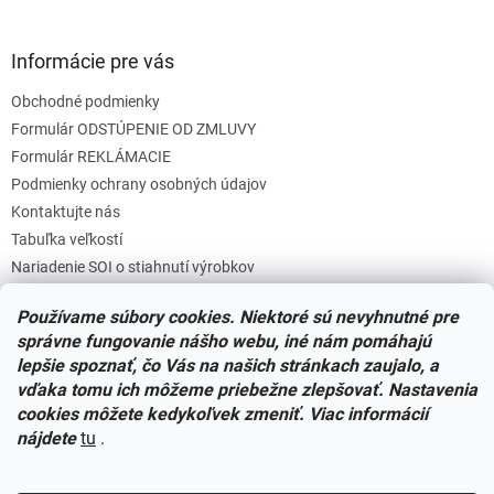
Informácie pre vás
Obchodné podmienky
Formulár ODSTÚPENIE OD ZMLUVY
Formulár REKLÁMACIE
Podmienky ochrany osobných údajov
Kontaktujte nás
Tabuľka veľkostí
Nariadenie SOI o stiahnutí výrobkov
Reklamačný poriadok
Používame súbory cookies. Niektoré sú nevyhnutné pre
Zásady súborov COOKIES
správne fungovanie nášho webu, iné nám pomáhajú
lepšie spoznať, čo Vás na našich stránkach zaujalo, a
vďaka tomu ich môžeme priebežne zlepšovať. Nastavenia
Facebook
cookies môžete kedykoľvek zmeniť. Viac informácií
nájdete
tu
.