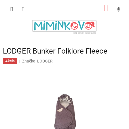
Prejsť
NÁKU
na
obsah
KOŠÍK
LODGER Bunker Folklore Fleece
Značka:
LODGER
Akcia