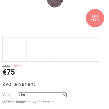
€111
–32 %
€111
–32 %
€75
Jednotková
Zvoľte variant
cena:
Varianta
Môžeme doručiť do:
Zvoľte variant