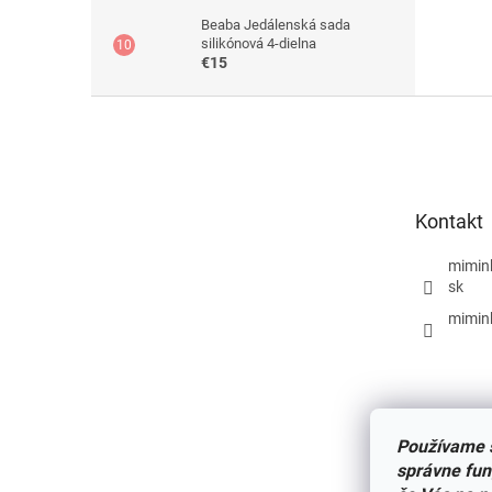
Beaba Jedálenská sada
silikónová 4-dielna
€15
Z
á
p
ä
t
Kontakt
i
e
mimin
sk
mimin
Používame s
správne fun