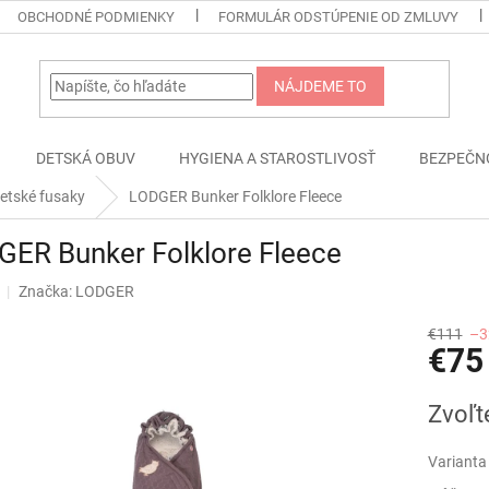
OBCHODNÉ PODMIENKY
FORMULÁR ODSTÚPENIE OD ZMLUVY
NÁJDEME TO
DETSKÁ OBUV
HYGIENA A STAROSTLIVOSŤ
BEZPEČN
etské fusaky
LODGER Bunker Folklore Fleece
GER Bunker Folklore Fleece
Značka:
LODGER
€111
–3
€75
Jednotk
Zvoľt
cena:
Varianta