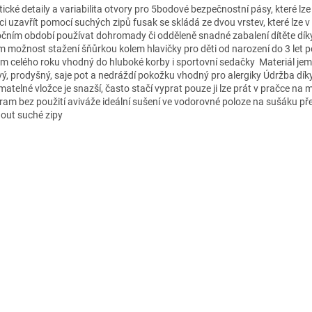
ické detaily a variabilita otvory pro 5bodové bezpečnostní pásy, které lze 
ci uzavřít pomocí suchých zipů fusak se skládá ze dvou vrstev, které lze v 
očním období používat dohromady či odděleně snadné zabalení dítěte dí
m možnost stažení šňůrkou kolem hlavičky pro děti od narození do 3 let p
m celého roku vhodný do hluboké korby i sportovní sedačky Materiál jem
ivý, prodyšný, saje pot a nedráždí pokožku vhodný pro alergiky Údržba dík
atelné vložce je snazší, často stačí vyprat pouze ji lze prát v pračce na 
ram bez použití aviváže ideální sušení ve vodorovné poloze na sušáku př
out suché zipy