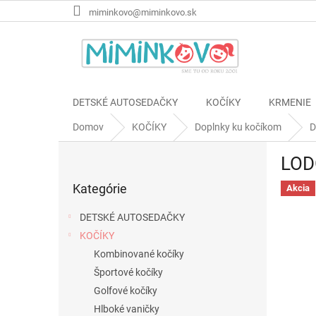
Prejsť
miminkovo@miminkovo.sk
na
obsah
DETSKÉ AUTOSEDAČKY
KOČÍKY
KRMENIE
Domov
KOČÍKY
Doplnky ku kočíkom
D
B
LOD
o
Preskočiť
č
Kategórie
kategórie
Akcia
n
ý
DETSKÉ AUTOSEDAČKY
p
KOČÍKY
a
Kombinované kočíky
n
e
Športové kočíky
l
Golfové kočíky
Hlboké vaničky