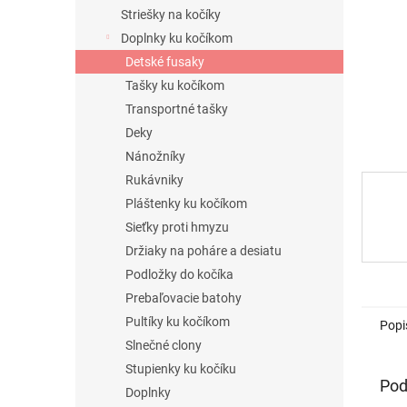
Striešky na kočíky
Doplnky ku kočíkom
Detské fusaky
Tašky ku kočíkom
Transportné tašky
Deky
Nánožníky
Rukávniky
Pláštenky ku kočíkom
Sieťky proti hmyzu
Držiaky na poháre a desiatu
Podložky do kočíka
Prebaľovacie batohy
Pultíky ku kočíkom
Popi
Slnečné clony
Stupienky ku kočíku
Pod
Doplnky