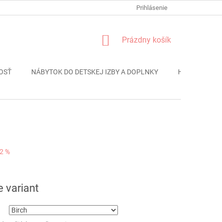
FORMULÁR REKLÁMACIE
PODMIENKY OCHRANY OSOBNÝCH ÚDAJO
Prihlásenie
NÁKUPNÝ
Prázdny košík
KOŠÍK
OSŤ
NÁBYTOK DO DETSKEJ IZBY A DOPLNKY
HRAČKY
2 %
ová
e variant