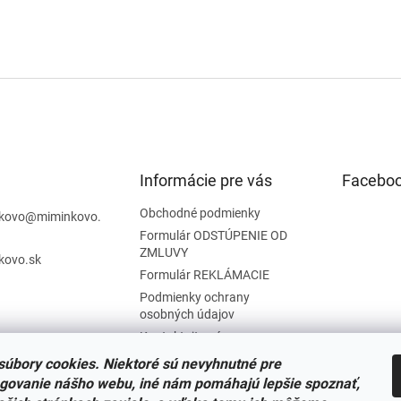
Informácie pre vás
Facebo
Obchodné podmienky
kovo
@
miminkovo.
Formulár ODSTÚPENIE OD
ZMLUVY
kovo.sk
Formulár REKLÁMACIE
Podmienky ochrany
osobných údajov
Kontaktujte nás
Tabuľka veľkostí
úbory cookies. Niektoré sú nevyhnutné pre
Nariadenie SOI o stiahnutí
govanie nášho webu, iné nám pomáhajú lepšie spoznať,
výrobkov