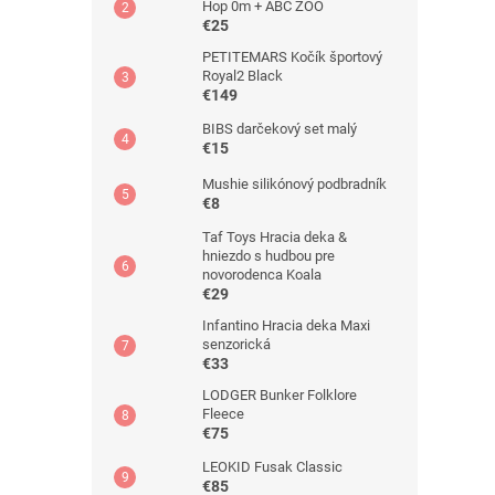
Hop 0m + ABC ZOO
€25
PETITEMARS Kočík športový
Royal2 Black
€149
BIBS darčekový set malý
€15
Mushie silikónový podbradník
€8
Taf Toys Hracia deka &
hniezdo s hudbou pre
novorodenca Koala
€29
Infantino Hracia deka Maxi
senzorická
€33
LODGER Bunker Folklore
Fleece
€75
LEOKID Fusak Classic
€85