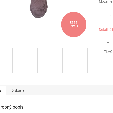
Môžeme d
€111
–32 %
Detailné 
TLAČ
s
Diskusia
robný popis