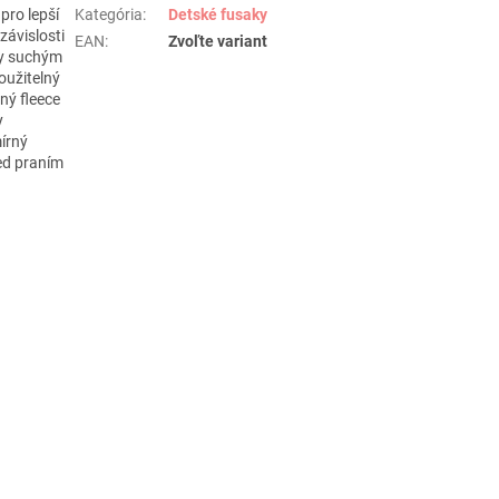
pro lepší
Kategória
:
Detské fusaky
závislosti
EAN
:
Zvoľte variant
ky suchým
oužitelný
ný fleece
y
mírný
ed praním