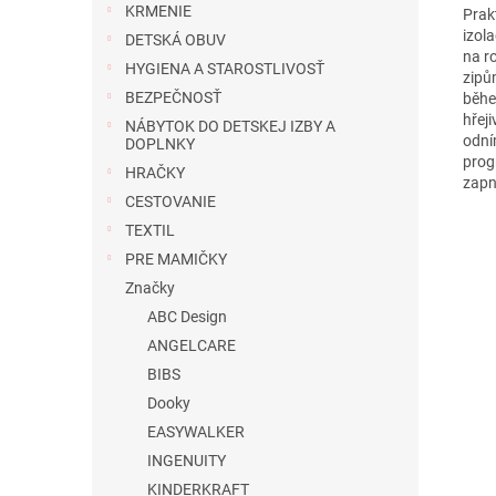
KRMENIE
Prakt
izola
DETSKÁ OBUV
na r
HYGIENA A STAROSTLIVOSŤ
zipů
BEZPEČNOSŤ
běhe
hřej
NÁBYTOK DO DETSKEJ IZBY A
odním
DOPLNKY
prog
HRAČKY
zapn
CESTOVANIE
TEXTIL
PRE MAMIČKY
Značky
ABC Design
ANGELCARE
BIBS
Dooky
EASYWALKER
INGENUITY
KINDERKRAFT