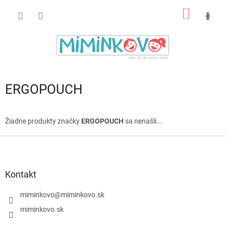
Prejsť
NÁKU
na
obsah
KOŠÍK
ERGOPOUCH
Žiadne produkty značky
ERGOPOUCH
sa nenašli...
Z
á
p
ä
Kontakt
t
i
miminkovo
@
miminkovo.sk
e
miminkovo.sk