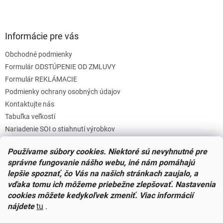
Informácie pre vás
Obchodné podmienky
Formulár ODSTÚPENIE OD ZMLUVY
Formulár REKLÁMACIE
Podmienky ochrany osobných údajov
Kontaktujte nás
Tabuľka veľkostí
Nariadenie SOI o stiahnutí výrobkov
Reklamačný poriadok
Používame súbory cookies. Niektoré sú nevyhnutné pre
Zásady súborov COOKIES
správne fungovanie nášho webu, iné nám pomáhajú
lepšie spoznať, čo Vás na našich stránkach zaujalo, a
vďaka tomu ich môžeme priebežne zlepšovať. Nastavenia
Facebook
cookies môžete kedykoľvek zmeniť. Viac informácií
nájdete
tu
.