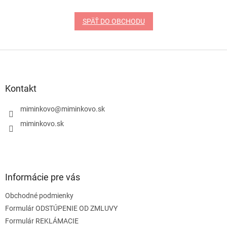
SPÄŤ DO OBCHODU
Z
á
p
ä
Kontakt
t
i
miminkovo
@
miminkovo.sk
e
miminkovo.sk
Informácie pre vás
Obchodné podmienky
Formulár ODSTÚPENIE OD ZMLUVY
Formulár REKLÁMACIE