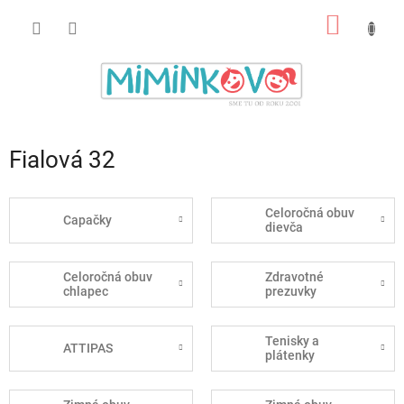
Prejsť
NÁKU
na
obsah
KOŠÍK
Fialová 32
Celoročná obuv
Capačky
dievča
Celoročná obuv
Zdravotné
chlapec
prezuvky
Tenisky a
ATTIPAS
plátenky