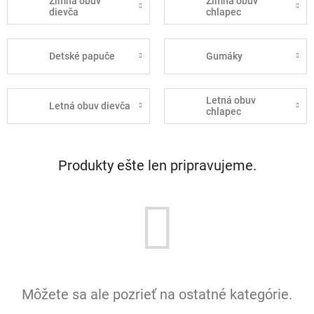
Zimná obuv
Zimná obuv
dievča
chlapec
Detské papuče
Gumáky
Letná obuv
Letná obuv dievča
chlapec
Produkty ešte len pripravujeme.
Môžete sa ale pozrieť na ostatné kategórie.