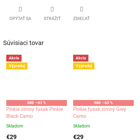
OPÝTAŤ SA
STRÁŽIŤ
ZDIEĽAŤ
Súvisiaci tovar
Akcia
Akcia
Výpredaj
Výpredaj
€80
–63 %
€80
–63 %
Pinkie zimný fusak Pinkie
Pinkie fusak zimný Grey
Black Camo
Camo
Skladom
Skladom
€29
€29