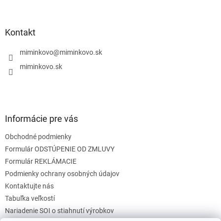
á
p
ä
Kontakt
t
i
miminkovo
@
miminkovo.sk
e
miminkovo.sk
Informácie pre vás
Obchodné podmienky
Formulár ODSTÚPENIE OD ZMLUVY
Formulár REKLÁMACIE
Podmienky ochrany osobných údajov
Kontaktujte nás
Tabuľka veľkostí
Nariadenie SOI o stiahnutí výrobkov