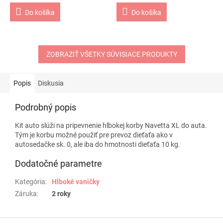
Do košíka
Do košíka
ZOBRAZIŤ VŠETKY SÚVISIACE PRODUKTY
Popis
Diskusia
Podrobný popis
Kit auto slúži na pripevnenie hlbokej korby Navetta XL do auta.
Tým je korbu možné použiť pre prevoz dieťaťa ako v
autosedačke sk. 0, ale iba do hmotnosti dieťaťa 10 kg.
Dodatočné parametre
Kategória
:
Hlboké vaničky
Záruka
:
2 roky
Z