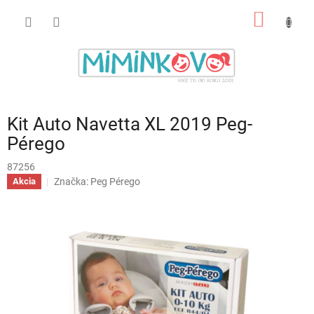
Prejsť
NÁKU
na
obsah
KOŠÍK
Kit Auto Navetta XL 2019 Peg-
Pérego
87256
Značka:
Peg Pérego
Akcia