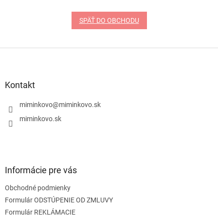
SPÄŤ DO OBCHODU
Z
á
p
ä
Kontakt
t
i
miminkovo
@
miminkovo.sk
e
miminkovo.sk
Informácie pre vás
Obchodné podmienky
Formulár ODSTÚPENIE OD ZMLUVY
Formulár REKLÁMACIE