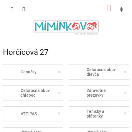
Prejsť
NÁKU
na
obsah
KOŠÍK
Horčicová 27
Celoročná obuv
Capačky
dievča
Celoročná obuv
Zdravotné
chlapec
prezuvky
Tenisky a
ATTIPAS
plátenky