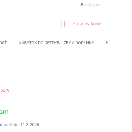
FORMULÁR REKLÁMACIE
PODMIENKY OCHRANY OSOBNÝCH ÚDAJO
Prihlásenie
NÁKUPNÝ
Prázdny košík
KOŠÍK
OSŤ
NÁBYTOK DO DETSKEJ IZBY A DOPLNKY
HRAČKY
–62 %
ová
dom
oručiť do:
11.8.2026