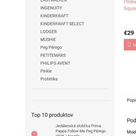
EASYWALKER
Pinki
INGENUITY
Squa
KINDERKRAFT
KINDERKRAFT SELECT
LODGER
€29
MUSHIE
D
Peg Pérego
PETITEMARS
PHILIPS AVENT
Pinkie
Protetika
Popi
Top 10 produktov
Pod
Jedálenská stolička Prima
Pappa Follow Me Peg Pérego
Mode