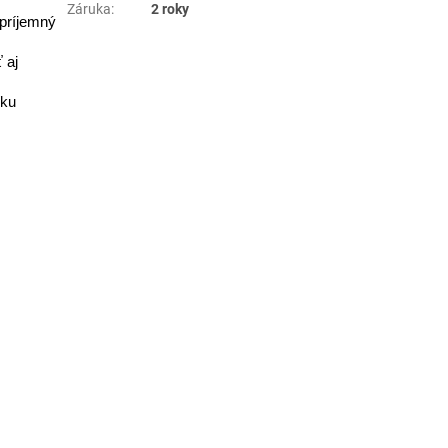
Záruka
:
2 roky
 príjemný
 aj
íku