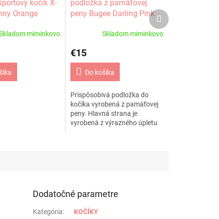
športový kočík X-
podložka z pamäťovej
nny Orange
peny Bugee Darling Pink
Ďalší
produkt
Skladom miminkovo
Skladom miminkovo
€15
šíka
Do košíka
Prispôsobivá podložka do
kočíka vyrobená z pamäťovej
peny. Hlavná strana je
vyrobená z výrazného úpletu
vysokej kvality a na druhú
stranu je použitý mäkký koral
fleece Ako výplň...
Dodatočné parametre
Kategória
:
KOČÍKY