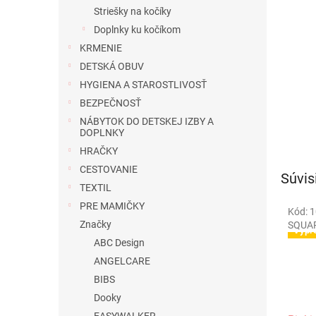
Striešky na kočíky
Doplnky ku kočíkom
KRMENIE
DETSKÁ OBUV
HYGIENA A STAROSTLIVOSŤ
BEZPEČNOSŤ
NÁBYTOK DO DETSKEJ IZBY A
DOPLNKY
HRAČKY
CESTOVANIE
Súvis
TEXTIL
PRE MAMIČKY
Kód:
1
Akci
Značky
SQUA
Výpr
ABC Design
ANGELCARE
BIBS
Dooky