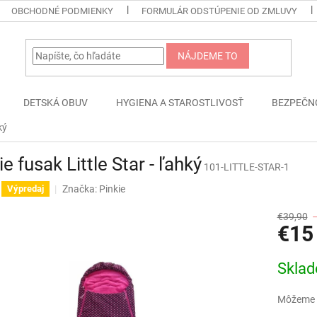
OBCHODNÉ PODMIENKY
FORMULÁR ODSTÚPENIE OD ZMLUVY
NÁJDEME TO
DETSKÁ OBUV
HYGIENA A STAROSTLIVOSŤ
BEZPEČN
ký
ie fusak Little Star - ľahký
101-LITTLE-STAR-1
Značka:
Pinkie
Výpredaj
€39,90
€15
Jednotk
Skla
cena:
Môžeme d