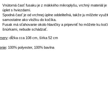
Vnútorná časť fusaku je z mäkkého mikroplyšu, vrchný materiál je
úplet s hviezdami.
Spodná časť je od vrchnej úplne oddeliteľná, takže ju môžete využiť
samostatne ako vložku do kočíka.
Fusak má sťahovanie okolo hlavičky a pripevniť ho môžete ku koč
šnúrkami, nebude schádzať.
mery
: dĺžka cca 108 cm, šírka 52 cm
enie
: 100% polyester, 100% bavlna