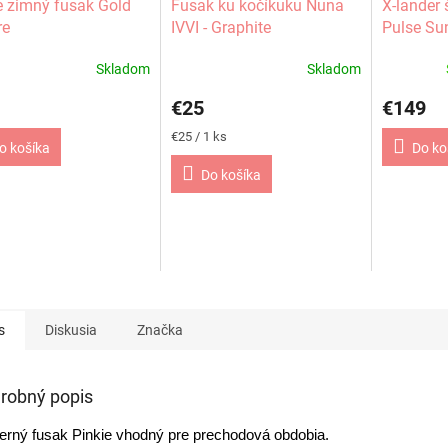
e zimný fusak Gold
Fusak ku kočíkuku Nuna
X-lander 
re
IVVI - Graphite
Pulse Su
Skladom
Skladom
€25
€149
Jednotková
€25 / 1 ks
o košíka
Do ko
cena:
Do košíka
s
Diskusia
Značka
robný popis
rný fusak Pinkie vhodný pre prechodová obdobia.