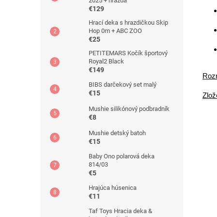
2025 + hrazda
€129
Hrací deka s hrazdičkou Skip
Hop 0m + ABC ZOO
€25
PETITEMARS Kočík športový
Royal2 Black
€149
Roz
BIBS darčekový set malý
€15
Zlož
Mushie silikónový podbradník
€8
Mushie detský batoh
€15
Baby Ono polarová deka
814/03
€5
Hrajúca húsenica
€11
Taf Toys Hracia deka &