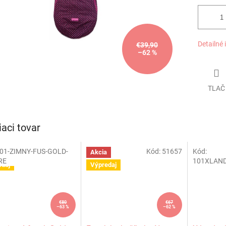
Detailné 
€39,90
–62 %
TLAČ
iaci tovar
01-ZIMNY-FUS-GOLD-
Kód:
51657
Kód:
a
Akcia
Akcia
RE
101XLAN
edaj
Výpredaj
€80
€67
–63 %
–62 %