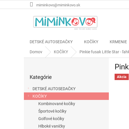
Prejsť
miminkovo@miminkovo.sk
na
obsah
DETSKÉ AUTOSEDAČKY
KOČÍKY
KRMENIE
Domov
KOČÍKY
Pinkie fusak Little Star - ľah
B
Pink
o
Preskočiť
č
Kategórie
kategórie
Akcia
n
ý
DETSKÉ AUTOSEDAČKY
p
KOČÍKY
a
Kombinované kočíky
n
e
Športové kočíky
l
Golfové kočíky
Hlboké vaničky