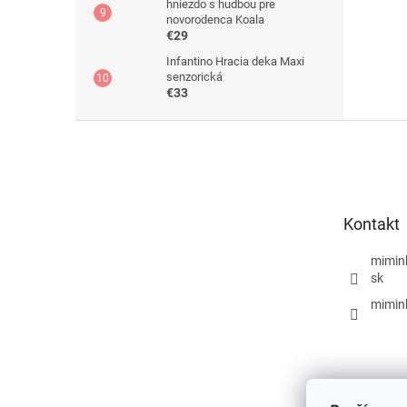
hniezdo s hudbou pre
novorodenca Koala
€29
Infantino Hracia deka Maxi
senzorická
€33
Z
á
p
ä
t
Kontakt
i
e
mimin
sk
mimin