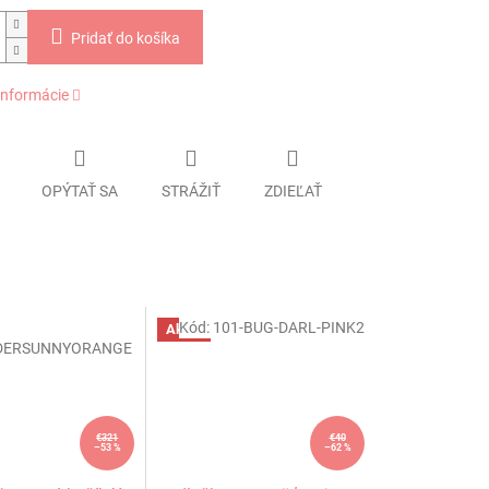
Pridať do košíka
informácie
OPÝTAŤ SA
STRÁŽIŤ
ZDIEĽAŤ
Kód:
101-BUG-DARL-PINK2
Akcia
DERSUNNYORANGE
€321
€40
–53 %
–62 %