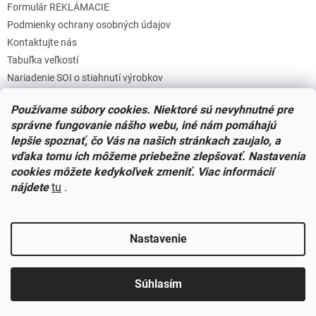
Formulár REKLÁMACIE
Podmienky ochrany osobných údajov
Kontaktujte nás
Tabuľka veľkostí
Nariadenie SOI o stiahnutí výrobkov
Reklamačný poriadok
Používame súbory cookies. Niektoré sú nevyhnutné pre
Zásady súborov COOKIES
správne fungovanie nášho webu, iné nám pomáhajú
lepšie spoznať, čo Vás na našich stránkach zaujalo, a
vďaka tomu ich môžeme priebežne zlepšovať. Nastavenia
Facebook
cookies môžete kedykoľvek zmeniť. Viac informácií
nájdete
tu
.
Nastavenie
Vytvoril Shoptet
Súhlasím
Copyright 2026
Miminkovo.sk
. Všetky práva vyhradené.