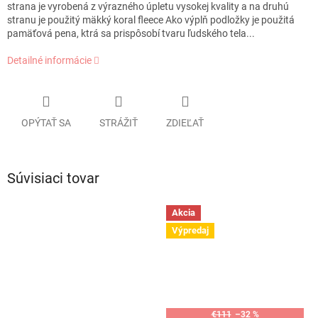
strana je vyrobená z výrazného úpletu vysokej kvality a na druhú
stranu je použitý mäkký koral fleece Ako výplň podložky je použitá
pamäťová pena, ktrá sa prispôsobí tvaru ľudského tela...
Detailné informácie
OPÝTAŤ SA
STRÁŽIŤ
ZDIEĽAŤ
Súvisiaci tovar
Akcia
Výpredaj
€111
–32 %