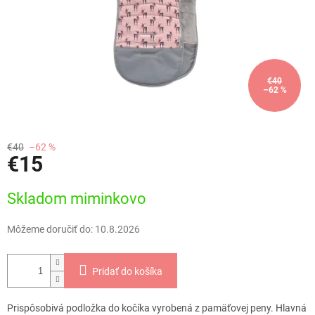
€40
–62 %
€40
–62 %
€15
Jednotková
Skladom miminkovo
cena:
Môžeme doručiť do:
10.8.2026
Pridať do košíka
Prispôsobivá podložka do kočíka vyrobená z pamäťovej peny. Hlavná