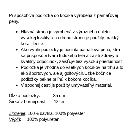
Prispôsobivá podložka do kočíka vyrobená z pamäťovej
peny.
Hlavná strana je vyrobená z výrazného úpletu
vysokej kvality a na druhú stranu je použitý mäkký
koral fleece
Ako výplň podložky je použitá pamäťová pena, ktrá
sa prispôsobí tvaru ľudského tela a zaistí zdravý a
kvalitný odpočinok, zaisťuje tiež vysokú priedušnosť
Podložka je vhodná do všetkých kočíkov na trhu a to
ako športových, ale aj golfových.Úzke bočnice
podložky pekne priľnú k bokom kočíka.
V spodnej časti je použitý umývateľný materiál.
Dĺžka podložky: 85 cm
Šírka v hornej časti: 42 cm
Zloženie
: 100% bavlna, 100% polyester
Výplň
: 100% polyuretán