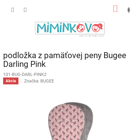
Prejsť
NÁKU
na
obsah
KOŠÍK
podložka z pamäťovej peny Bugee
Darling Pink
101-BUG-DARL-PINK2
Značka:
BUGEE
Akcia