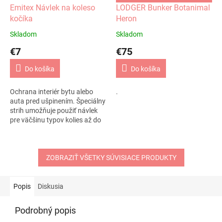
Emitex Návlek na koleso
LODGER Bunker Botanimal
kočíka
Heron
Skladom
Skladom
€7
€75
Do košíka
Do košíka
Ochrana interiér bytu alebo
.
auta pred ušpinením. Špeciálny
strih umožňuje použiť návlek
pre väčšinu typov kolies až do
priemeru 36 cm. Návlek je
rozopínajúce a to umožňuje
jeho...
ZOBRAZIŤ VŠETKY SÚVISIACE PRODUKTY
Popis
Diskusia
Podrobný popis