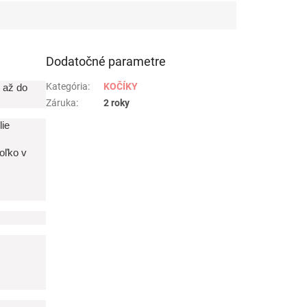
Dodatočné parametre
Kategória
:
KOČÍKY
 až do
Záruka
:
2 roky
lie
oľko v