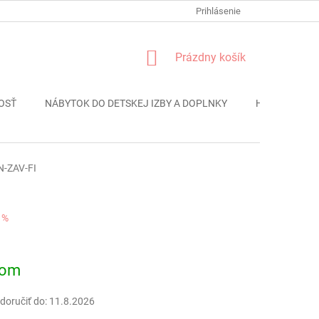
FORMULÁR REKLÁMACIE
PODMIENKY OCHRANY OSOBNÝCH ÚDAJO
Prihlásenie
NÁKUPNÝ
Prázdny košík
KOŠÍK
OSŤ
NÁBYTOK DO DETSKEJ IZBY A DOPLNKY
HRAČKY
N-ZAV-FI
 %
ová
dom
oručiť do:
11.8.2026