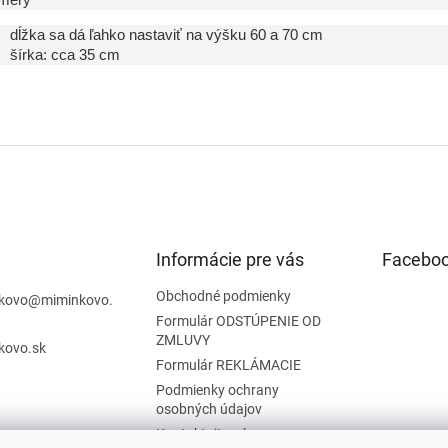
dĺžka sa dá ľahko nastaviť na výšku 60 a 70 cm
šírka: cca 35 cm
Informácie pre vás
Facebo
Obchodné podmienky
kovo
@
miminkovo.
Formulár ODSTÚPENIE OD
ZMLUVY
kovo.sk
Formulár REKLÁMACIE
Podmienky ochrany
osobných údajov
Kontaktujte nás