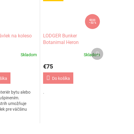
€111
–32 %
ávlek na koleso
LODGER Bunker
Botanimal Heron
Ďalší
Skladom
Skladom
produkt
€75
šíka
Do košíka
teriér bytu alebo
.
ušpinením.
strih umožňuje
lek pre väčšinu
es až do priemeru 36
 je rozopínajúce a
e jeho...