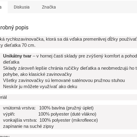
 Ako výplň...
s
Diskusia
Značka
robný popis
á rychlozavinovačka, ktorá sa dá vďaka premenlivej dĺžky používať
y dieťatka 70 cm.
Unikátny tvar
– v hornej časti sklady pre zvýšený komfort a pohod
dieťatka
Sklady zároveň lepšie chránia ručičky dieťatka a neobmedzujú ho t
pohybe, ako klasické zavinovačky
Všetky zavinovačky sú lemované saténovou pružnou stuhou
Neskôr ju môžete využívať ako deku
riál
vnútorná vrstva: 100% bavlna (pružný úplet)
výplň: 100% polyester (duté vlákno)
vonkajšia vrstva: 100% polyester (mikrofleece)
zapínanie na suché zipsy
mery