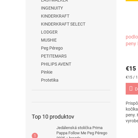
EASYWALKER
INGENUITY
KINDERKRAFT
KINDERKRAFT SELECT
LODGER
podlo
MUSHIE
peny 
Peg Pérego
PETITEMARS
PHILIPS AVENT
€15
Pinkie
Jednot
€15 / 1
Protetika
cena:
D
Prispô
kočíka
peny. 
Top 10 produktov
vyrobe
vysoke
Jedálenská stolička Prima
stranu
Pappa Follow Me Peg Pérego