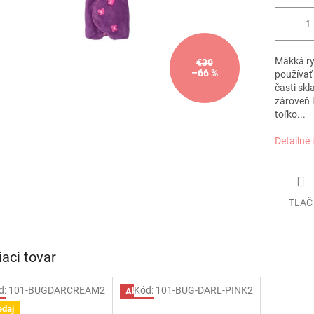
Mäkká ry
€30
–66 %
používať 
časti skl
zároveň 
toľko...
Detailné 
TLAČ
iaci tovar
d:
101-BUGDARCREAM2
Kód:
101-BUG-DARL-PINK2
a
Akcia
edaj