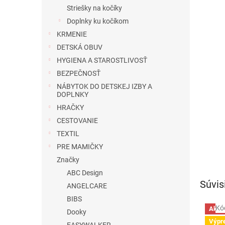
Striešky na kočíky
Doplnky ku kočíkom
KRMENIE
DETSKÁ OBUV
HYGIENA A STAROSTLIVOSŤ
BEZPEČNOSŤ
NÁBYTOK DO DETSKEJ IZBY A
DOPLNKY
HRAČKY
CESTOVANIE
TEXTIL
PRE MAMIČKY
Značky
ABC Design
Súvis
ANGELCARE
BIBS
Kó
Akci
Dooky
Výpr