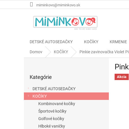
Prejsť
miminkovo@miminkovo.sk
na
obsah
DETSKÉ AUTOSEDAČKY
KOČÍKY
KRMENIE
Domov
KOČÍKY
Pinkie zavinovačka Violet Pi
B
Pink
o
Preskočiť
č
Kategórie
kategórie
Akcia
n
ý
DETSKÉ AUTOSEDAČKY
p
KOČÍKY
a
Kombinované kočíky
n
e
Športové kočíky
l
Golfové kočíky
Hlboké vaničky