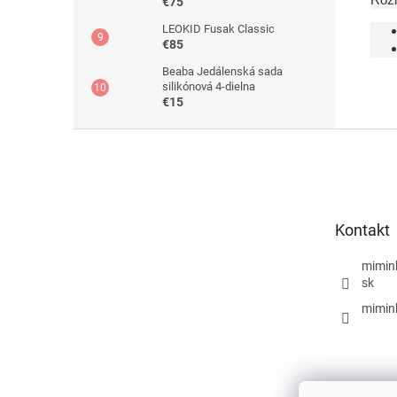
€75
LEOKID Fusak Classic
€85
Beaba Jedálenská sada
silikónová 4-dielna
€15
Z
á
p
ä
t
Kontakt
i
e
mimin
sk
mimin