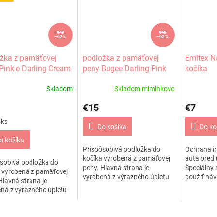
€40
€40
–62 %
–62 %
žka z pamäťovej
podložka z pamäťovej
Emitex N
Pinkie Darling Cream
peny Bugee Darling Pink
kočíka
Skladom
Skladom miminkovo
€15
€7
ková
 ks
Do košíka
Do ko
o košíka
Prispôsobivá podložka do
Ochrana in
kočíka vyrobená z pamäťovej
auta pred 
sobivá podložka do
peny. Hlavná strana je
Špeciálny 
 vyrobená z pamäťovej
vyrobená z výrazného úpletu
použiť náv
Hlavná strana je
vysokej kvality a na druhú
typov koli
ná z výrazného úpletu
stranu je použitý mäkký koral
cm. Návlek
j kvality a na druhú
fleece Ako výplň...
to umožňuj
 je použitý mäkký koral