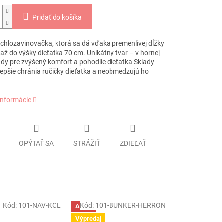
Pridať do košíka
chlozavinovačka, ktorá sa dá vďaka premenlivej dĺžky
až do výšky dieťatka 70 cm. Unikátny tvar – v hornej
ady pre zvýšený komfort a pohodlie dieťatka Sklady
lepšie chránia ručičky dieťatka a neobmedzujú ho
informácie
OPÝTAŤ SA
STRÁŽIŤ
ZDIEĽAŤ
Kód:
101-NAV-KOL
Kód:
101-BUNKER-HERRON
Akcia
Výpredaj