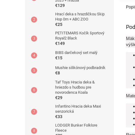
2025 + hrazda
fleece
€129
Popi
Hrací deka s hrazdičkou Skip
Hop 0m + ABC ZOO
€25
Pod
PETITEMARS Kočík športový
Royal2 Black
Mäkk
€149
výšk
BIBS darčekový set malý
€15
Mushie silikónový podbradník
€8
Taf Toys Hracia deka &
hniezdo s hudbou pre
novorodenca Koala
Mate
€29
Infantino Hracia deka Maxi
senzorická
€33
LODGER Bunker Folklore
Fleece
Roz