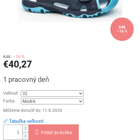
€48
–16 %
€48
–16 %
€40,27
Jednotková
1 pracovný deň
cena:
Veľkosť
Farba
Môžeme doručiť do:
11.8.2026
📏 Tabuľka veľkostí
Pridať do košíka