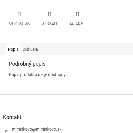
OPÝTAŤ SA
STRÁŽIŤ
ZDIEĽAŤ
Popis
Diskusia
Podrobný popis
Popis produktu nie je dostupný
Z
á
p
ä
Kontakt
t
i
miminkovo
@
miminkovo.sk