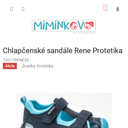
Prejsť
NÁKU
na
obsah
KOŠÍK
Chlapčenské sandále Rene Protetika
72017RENE32
Značka:
Protetika
Akcia