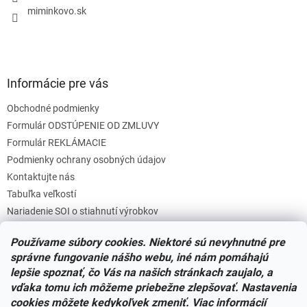
e
miminkovo.sk
Informácie pre vás
Obchodné podmienky
Formulár ODSTÚPENIE OD ZMLUVY
Formulár REKLÁMACIE
Podmienky ochrany osobných údajov
Kontaktujte nás
Tabuľka veľkostí
Nariadenie SOI o stiahnutí výrobkov
Reklamačný poriadok
Používame súbory cookies. Niektoré sú nevyhnutné pre
Zásady súborov COOKIES
správne fungovanie nášho webu, iné nám pomáhajú
lepšie spoznať, čo Vás na našich stránkach zaujalo, a
vďaka tomu ich môžeme priebežne zlepšovať. Nastavenia
Facebook
cookies môžete kedykoľvek zmeniť. Viac informácií