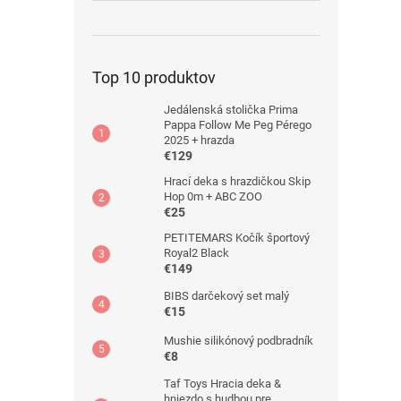
Top 10 produktov
Jedálenská stolička Prima
Pappa Follow Me Peg Pérego
2025 + hrazda
€129
Hrací deka s hrazdičkou Skip
Hop 0m + ABC ZOO
€25
PETITEMARS Kočík športový
Royal2 Black
€149
BIBS darčekový set malý
€15
Mushie silikónový podbradník
€8
Taf Toys Hracia deka &
hniezdo s hudbou pre