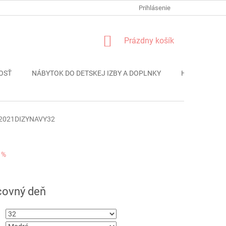
FORMULÁR REKLÁMACIE
PODMIENKY OCHRANY OSOBNÝCH ÚDAJO
Prihlásenie
NÁKUPNÝ
Prázdny košík
KOŠÍK
OSŤ
NÁBYTOK DO DETSKEJ IZBY A DOPLNKY
HRAČKY
2021DIZYNAVY32
 %
ová
covný deň