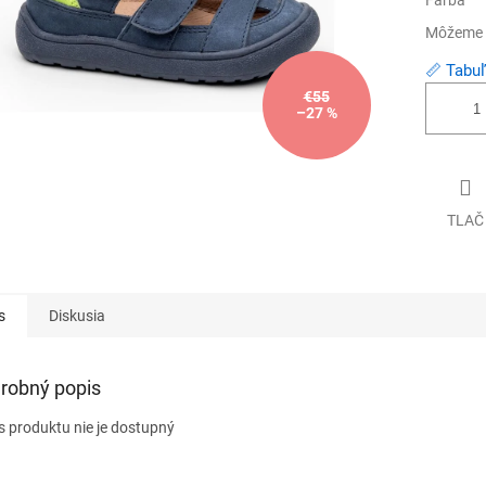
Farba
Môžeme d
📏 Tabuľ
€55
–27 %
TLAČ
s
Diskusia
robný popis
s produktu nie je dostupný