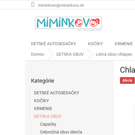
Prejsť
miminkovo@miminkovo.sk
na
obsah
DETSKÉ AUTOSEDAČKY
KOČÍKY
KRMENIE
Domov
DETSKÁ OBUV
Letná obuv chlapec
B
Chla
o
Preskočiť
č
Kategórie
kategórie
Akcia
n
ý
DETSKÉ AUTOSEDAČKY
p
KOČÍKY
a
KRMENIE
n
e
DETSKÁ OBUV
l
Capačky
Celoročná obuv dievča