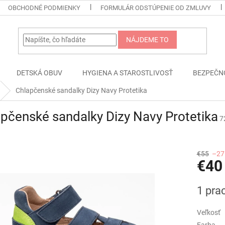
OBCHODNÉ PODMIENKY
FORMULÁR ODSTÚPENIE OD ZMLUVY
NÁJDEME TO
DETSKÁ OBUV
HYGIENA A STAROSTLIVOSŤ
BEZPEČN
Chlapčenské sandalky Dizy Navy Protetika
pčenské sandalky Dizy Navy Protetika
7
€55
–27
€40
Jednotk
1 pra
cena:
Veľkosť