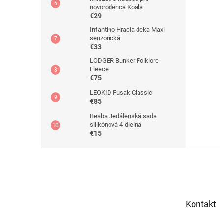
novorodenca Koala
€29
Infantino Hracia deka Maxi
senzorická
€33
LODGER Bunker Folklore
Fleece
€75
LEOKID Fusak Classic
€85
Beaba Jedálenská sada
silikónová 4-dielna
€15
Z
á
p
ä
t
Kontakt
i
e