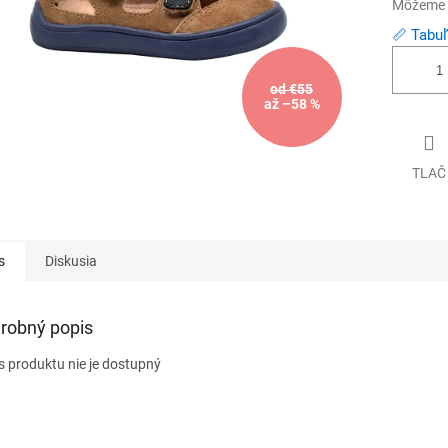
Môžeme d
📏 Tabuľ
od €55
až –58 %
TLAČ
s
Diskusia
robný popis
s produktu nie je dostupný