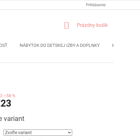
FORMULÁR REKLÁMACIE
PODMIENKY OCHRANY OSOBNÝCH ÚDAJO
Prihlásenie
NÁKUPNÝ
Prázdny košík
KOŠÍK
OSŤ
NÁBYTOK DO DETSKEJ IZBY A DOPLNKY
HRAČKY
až –58 %
€23
ová
e variant