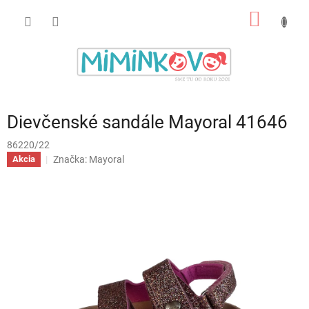
Prejsť
NÁKU
na
obsah
KOŠÍK
Dievčenské sandále Mayoral 41646
86220/22
Značka:
Mayoral
Akcia