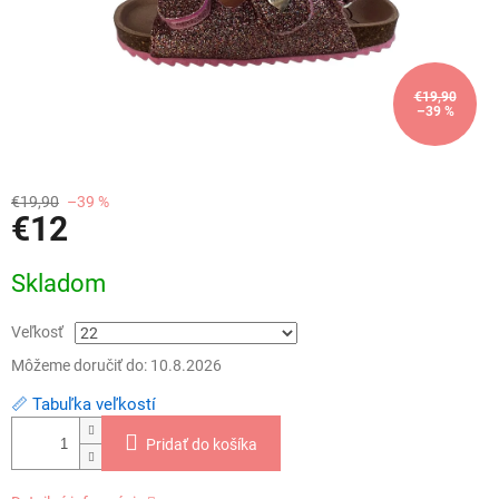
€19,90
–39 %
€19,90
–39 %
€12
Jednotková
Skladom
cena:
Veľkosť
Môžeme doručiť do:
10.8.2026
📏 Tabuľka veľkostí
Pridať do košíka