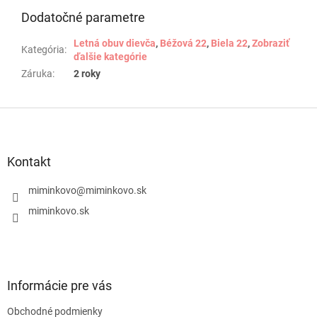
Dodatočné parametre
Letná obuv dievča
,
Béžová 22
,
Biela 22
,
Zobraziť
Kategória
:
ďalšie kategórie
Záruka
:
2 roky
Z
á
p
ä
Kontakt
t
i
miminkovo
@
miminkovo.sk
e
miminkovo.sk
Informácie pre vás
Obchodné podmienky