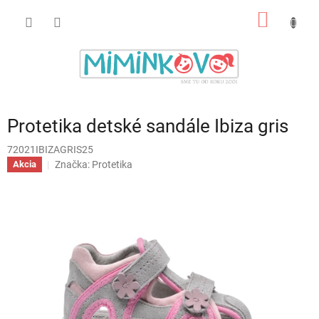
Prejsť
NÁKU
na
obsah
KOŠÍK
Protetika detské sandále Ibiza gris
72021IBIZAGRIS25
Značka:
Protetika
Akcia