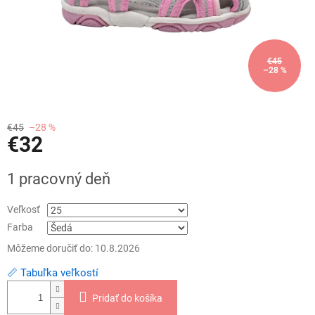
€45
–28 %
€45
–28 %
€32
Jednotková
1 pracovný deň
cena:
Veľkosť
Farba
Môžeme doručiť do:
10.8.2026
📏 Tabuľka veľkostí
Pridať do košíka