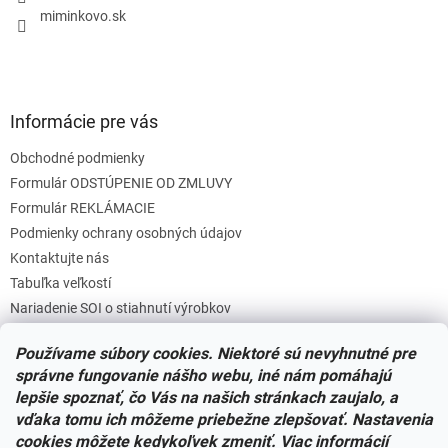
e
miminkovo.sk
Informácie pre vás
Obchodné podmienky
Formulár ODSTÚPENIE OD ZMLUVY
Formulár REKLÁMACIE
Podmienky ochrany osobných údajov
Kontaktujte nás
Tabuľka veľkostí
Nariadenie SOI o stiahnutí výrobkov
Reklamačný poriadok
Používame súbory cookies. Niektoré sú nevyhnutné pre
Zásady súborov COOKIES
správne fungovanie nášho webu, iné nám pomáhajú
lepšie spoznať, čo Vás na našich stránkach zaujalo, a
vďaka tomu ich môžeme priebežne zlepšovať. Nastavenia
Facebook
cookies môžete kedykoľvek zmeniť. Viac informácií