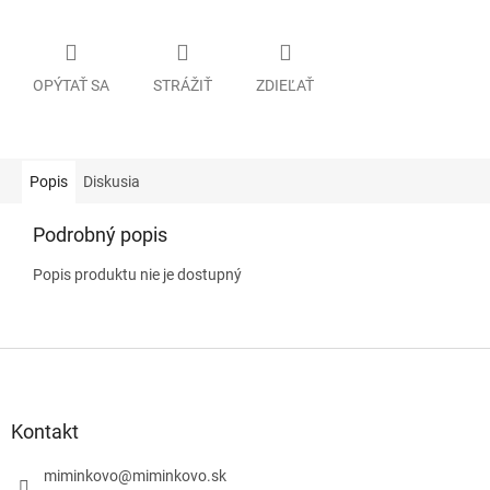
OPÝTAŤ SA
STRÁŽIŤ
ZDIEĽAŤ
Popis
Diskusia
Podrobný popis
Popis produktu nie je dostupný
Z
á
p
ä
Kontakt
t
i
miminkovo
@
miminkovo.sk