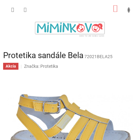
Prejsť
NÁKU
na
obsah
KOŠÍK
Protetika sandále Bela
72021BELA25
Značka:
Protetika
Akcia