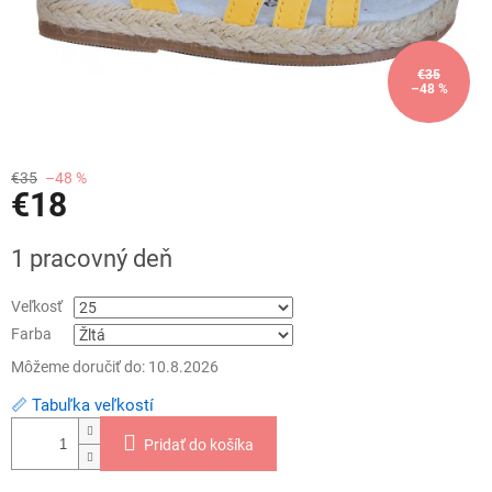
€35
–48 %
€35
–48 %
€18
Jednotková
1 pracovný deň
cena:
Veľkosť
Farba
Môžeme doručiť do:
10.8.2026
📏 Tabuľka veľkostí
Pridať do košíka