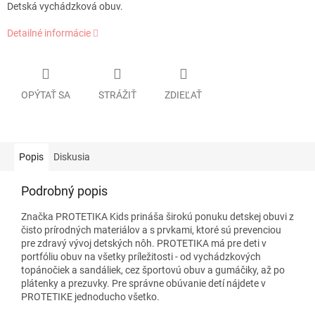
Detská vychádzková obuv.
Detailné informácie
OPÝTAŤ SA
STRÁŽIŤ
ZDIEĽAŤ
Popis
Diskusia
Podrobný popis
Značka PROTETIKA Kids prináša širokú ponuku detskej obuvi z
čisto prírodných materiálov a s prvkami, ktoré sú prevenciou
pre zdravý vývoj detských nôh. PROTETIKA má pre deti v
portfóliu obuv na všetky príležitosti - od vychádzkových
topánočiek a sandáliek, cez športovú obuv a gumáčiky, až po
plátenky a prezuvky. Pre správne obúvanie detí nájdete v
PROTETIKE jednoducho všetko.