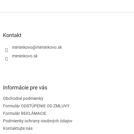
Z
á
p
ä
Kontakt
t
i
miminkovo
@
miminkovo.sk
e
miminkovo.sk
Informácie pre vás
Obchodné podmienky
Formulár ODSTÚPENIE OD ZMLUVY
Formulár REKLÁMACIE
Podmienky ochrany osobných údajov
Kontaktujte nás