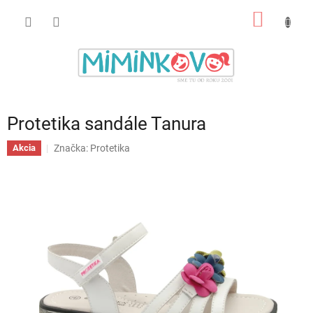
Prejsť
NÁKU
na
obsah
KOŠÍK
Protetika sandále Tanura
Značka:
Protetika
Akcia