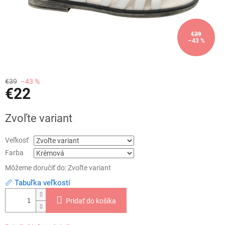
€39
–43 %
€39
–43 %
€22
Jednotková
Zvoľte variant
cena:
Veľkosť
Farba
Môžeme doručiť do:
Zvoľte variant
📏 Tabuľka veľkostí
Pridať do košíka