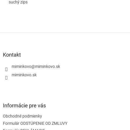
suchý zips
Z
á
p
ä
Kontakt
t
i
miminkovo
@
miminkovo.sk
e
miminkovo.sk
Informácie pre vás
Obchodné podmienky
Formulár ODSTÚPENIE OD ZMLUVY