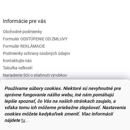
Informácie pre vás
Obchodné podmienky
Formulár ODSTÚPENIE OD ZMLUVY
Formulár REKLÁMACIE
Podmienky ochrany osobných údajov
Kontaktujte nás
Tabuľka veľkostí
Nariadenie SOI o stiahnutí výrobkov
Reklamačný poriadok
Používame súbory cookies. Niektoré sú nevyhnutné pre
Zásady súborov COOKIES
správne fungovanie nášho webu, iné nám pomáhajú
lepšie spoznať, čo Vás na našich stránkach zaujalo, a
vďaka tomu ich môžeme priebežne zlepšovať. Nastavenia
Facebook
cookies môžete kedykoľvek zmeniť. Viac informácií
nájdete
tu
.