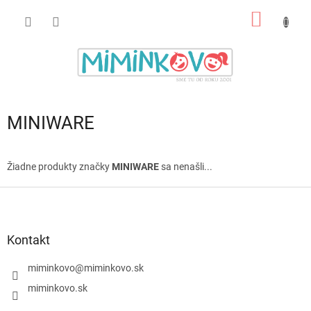
Prejsť
NÁKU
na
obsah
KOŠÍK
MINIWARE
Žiadne produkty značky
MINIWARE
sa nenašli...
Z
á
p
ä
Kontakt
t
i
miminkovo
@
miminkovo.sk
e
miminkovo.sk