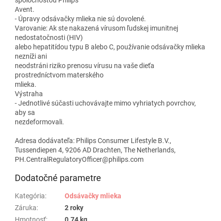
Avent.
- Úpravy odsávačky mlieka nie sú dovolené.
Varovanie: Ak ste nakazená vírusom ľudskej imunitnej
nedostatočnosti (HIV)
alebo hepatitídou typu B alebo C, používanie odsávačky mlieka
nezníži ani
neodstráni riziko prenosu vírusu na vaše dieťa
prostredníctvom materského
mlieka.
Výstraha
- Jednotlivé súčasti uchovávajte mimo vyhriatych povrchov,
aby sa
nezdeformovali.
Adresa dodávateľa: Philips Consumer Lifestyle B.V.,
Tussendiepen 4, 9206 AD Drachten, The Netherlands,
PH.CentralRegulatoryOfficer@philips.com
Dodatočné parametre
Kategória
:
Odsávačky mlieka
Záruka
:
2 roky
Hmotnosť
:
0.74 kg