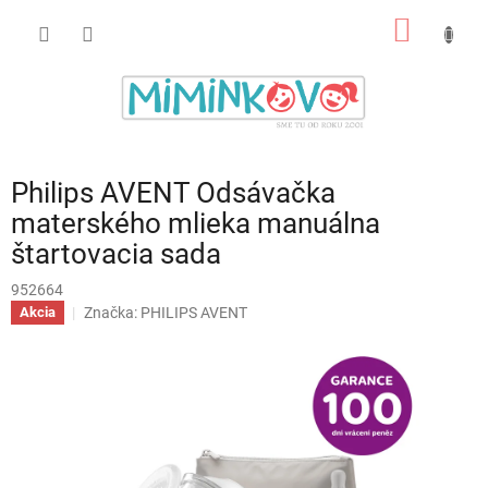
Prejsť
NÁKU
na
obsah
KOŠÍK
Philips AVENT Odsávačka
materského mlieka manuálna
štartovacia sada
952664
Značka:
PHILIPS AVENT
Akcia