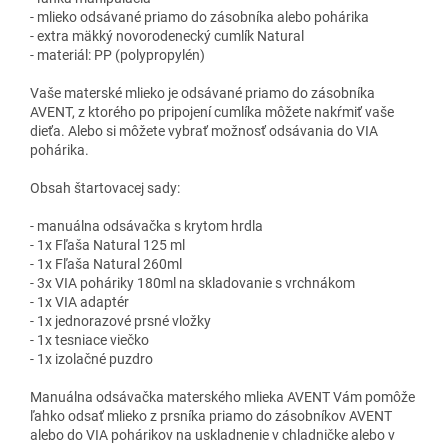
- mlieko odsávané priamo do zásobníka alebo pohárika
- extra mäkký novorodenecký cumlík Natural
- materiál: PP (polypropylén)
Vaše materské mlieko je odsávané priamo do zásobníka
AVENT, z ktorého po pripojení cumlíka môžete nakŕmiť vaše
dieťa. Alebo si môžete vybrať možnosť odsávania do VIA
pohárika.
Obsah štartovacej sady:
- manuálna odsávačka s krytom hrdla
- 1x Fľaša Natural 125 ml
- 1x Fľaša Natural 260ml
- 3x VIA poháriky 180ml na skladovanie s vrchnákom
- 1x VIA adaptér
- 1x jednorazové prsné vložky
- 1x tesniace viečko
- 1x izolačné puzdro
Manuálna odsávačka materského mlieka AVENT Vám pomôže
ľahko odsať mlieko z prsníka priamo do zásobníkov AVENT
alebo do VIA pohárikov na uskladnenie v chladničke alebo v