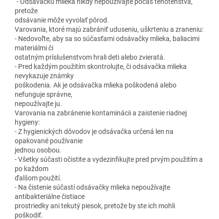
´- Odsávačku mlieka nikdy nepoužívajte počas tehotenstva,
pretože
odsávanie môže vyvolať pôrod.
Varovania, ktoré majú zabrániť uduseniu, uškrteniu a zraneniu:
- Nedovoľte, aby sa so súčasťami odsávačky mlieka, baliacimi
materiálmi či
ostatným príslušenstvom hrali deti alebo zvieratá.
- Pred každým použitím skontrolujte, či odsávačka mlieka
nevykazuje známky
poškodenia. Ak je odsávačka mlieka poškodená alebo
nefunguje správne,
nepoužívajte ju.
Varovania na zabránenie kontaminácii a zaistenie riadnej
hygieny:
- Z hygienických dôvodov je odsávačka určená len na
opakované používanie
jednou osobou.
- Všetky súčasti očistite a vydezinfikujte pred prvým použitím a
po každom
ďalšom použití.
- Na čistenie súčastí odsávačky mlieka nepoužívajte
antibakteriálne čistiace
prostriedky ani tekutý piesok, pretože by ste ich mohli
poškodiť.