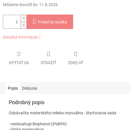
Môžeme doručiť do:
11.8.2026
Pridať do košíka
Detailné informácie
OPÝTAŤ SA
STRÁŽIŤ
ZDIEĽAŤ
Popis
Diskusia
Podrobný popis
Odsávačka materského mlieka manuálna - štartovacia sada
- neobsahuje Bisphenol (0%BPA)
- ľahká manipulácia