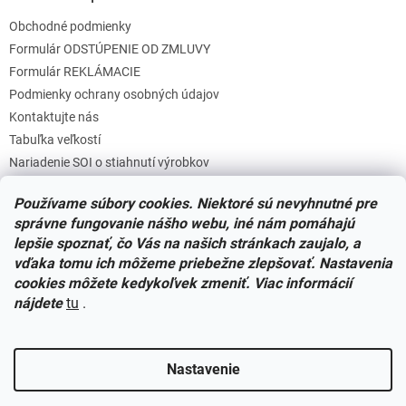
Obchodné podmienky
Formulár ODSTÚPENIE OD ZMLUVY
Formulár REKLÁMACIE
Podmienky ochrany osobných údajov
Kontaktujte nás
Tabuľka veľkostí
Nariadenie SOI o stiahnutí výrobkov
Reklamačný poriadok
Používame súbory cookies. Niektoré sú nevyhnutné pre
Zásady súborov COOKIES
správne fungovanie nášho webu, iné nám pomáhajú
lepšie spoznať, čo Vás na našich stránkach zaujalo, a
vďaka tomu ich môžeme priebežne zlepšovať. Nastavenia
Facebook
cookies môžete kedykoľvek zmeniť. Viac informácií
nájdete
tu
.
Nastavenie
Vytvoril Shoptet