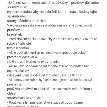
- Skôr než sa dotknete súčastí odsávačky a prsníkov, dôkladne
si umyte ruky
mydlom a vodou, aby ste zabránili kontaminácii. Nedotýkajte
sa vnútornej
strany nádobiek ani viečok.
Varovania na zabránenie problémom vrátane bolestivosti
prsníkov a
bradaviek:
- Pred zložením tela odsávačky z prsníka vždy najprv uvoľnite
rukoväť, aby ste
uvoľnili podtlak.
- Ak je podtlak nepríjemný alebo vám spôsobuje bolesť,
prestaňte odsávať a
zložte si odsávačku mlieka z prsníka.
- Ak sa vám nepodarí odsať žiadne mlieko do piatich minút,
nepokračujte v
odsávaní. Skúste odsávať v priebehu inej časti dňa.
- Ak odsávanie začne byť veľmi nepríjemné alebo bolestivé,
prestaňte
používať odsávačku a poraďte sa so svojím odborníkom z
oblasti
starostlivosti o zdravie.
- Používajte len príslušenstvo a súčasti odporúčané
spoločnosťou Philips