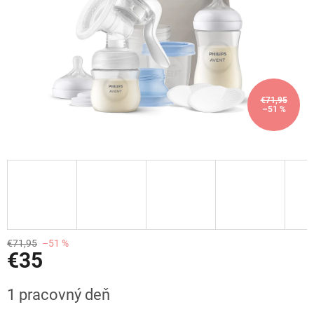
€71,95
–51 %
€71,95
–51 %
€35
Jednotková
1 pracovný deň
cena: