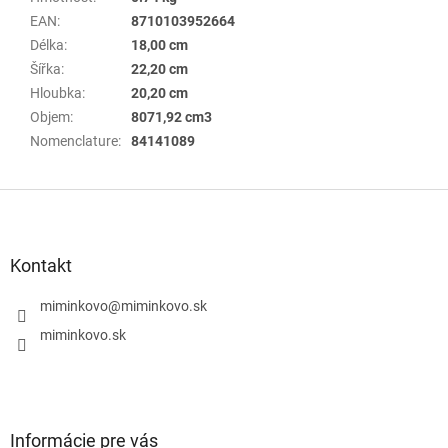
EAN
:
8710103952664
Délka
:
18,00 cm
Šířka
:
22,20 cm
Hloubka
:
20,20 cm
Objem
:
8071,92 cm3
Nomenclature
:
84141089
Z
á
p
ä
Kontakt
t
i
miminkovo
@
miminkovo.sk
e
miminkovo.sk
Informácie pre vás