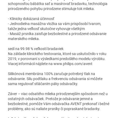
schopnosťou bábätka sať a masírovať bradavku, technológia
prirodzeného pohybu prirodzene stimuluje tok mlieka.
- Klinicky dokázaná účinnosť
- Jednodielna masážna vložka sa vám prispôsobí tvarom,
takže jedna veľkosť skutočne vyhovuje všetkým
- Masáž prsníka zaisťuje bezbolestné a prirodzené odsávanie
materského mlieka.
sedí na 99.98 % veľkostí bradaviek
Na základe klinického testovania, ktoré sa uskutočnilo v roku
2019, v porovnaní s výsledkami predošlého modelu výrobku.
Viacej informácií nájdete na www.philips.com/avent
Silikónová membrána 100% zaručuje potrebný tlak na
odsávanie. Silu podtlaku a frekvenciu odsávania si môžete
sama regulovať stláčaním páky odsávačky.
Záver – viac odsatého mlieka prirodzenejším spôsobom než u
ostatných odsávačiek. Pretože je odsávanie jemné a
bezbolestné, pomôže Vám odsávačka AVENT prekonať i bežné
problémy, ako sú naliate prsníky či popraskané bradavky.