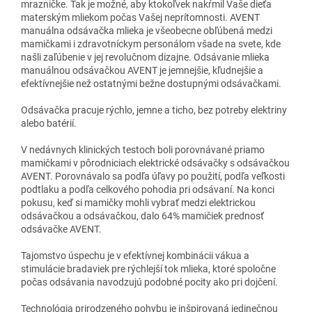
mrazničke. Tak je možné, aby ktokoľvek nakŕmil Vaše dieťa
materským mliekom počas Vašej neprítomnosti. AVENT
manuálna odsávačka mlieka je všeobecne obľúbená medzi
mamičkami i zdravotníckym personálom všade na svete, kde
našli zaľúbenie v jej revolučnom dizajne. Odsávanie mlieka
manuálnou odsávačkou AVENT je jemnejšie, kľudnejšie a
efektívnejšie než ostatnými bežne dostupnými odsávačkami.
Odsávačka pracuje rýchlo, jemne a ticho, bez potreby elektriny
alebo batérií.
V nedávnych klinických testoch boli porovnávané priamo
mamičkami v pôrodniciach elektrické odsávačky s odsávačkou
AVENT. Porovnávalo sa podľa úľavy po použití, podľa veľkosti
podtlaku a podľa celkového pohodia pri odsávaní. Na konci
pokusu, keď si mamičky mohli vybrať medzi elektrickou
odsávačkou a odsávačkou, dalo 64% mamičiek prednosť
odsávačke AVENT.
Tajomstvo úspechu je v efektívnej kombinácii vákua a
stimulácie bradaviek pre rýchlejší tok mlieka, ktoré spoločne
počas odsávania navodzujú podobné pocity ako pri dojčení.
Technológia prirodzeného pohybu je inšpirovaná jedinečnou