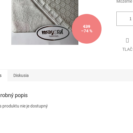
Môžeme d
€39
–74 %
TLAČ
s
Diskusia
robný popis
s produktu nie je dostupný