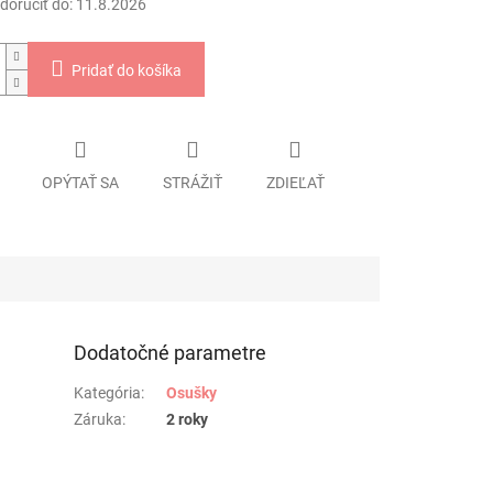
oručiť do:
11.8.2026
Pridať do košíka
OPÝTAŤ SA
STRÁŽIŤ
ZDIEĽAŤ
Dodatočné parametre
Kategória
:
Osušky
Záruka
:
2 roky