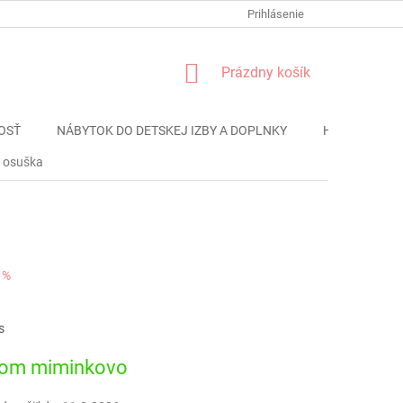
FORMULÁR REKLÁMACIE
PODMIENKY OCHRANY OSOBNÝCH ÚDAJO
Prihlásenie
NÁKUPNÝ
Prázdny košík
KOŠÍK
OSŤ
NÁBYTOK DO DETSKEJ IZBY A DOPLNKY
HRAČKY
á osuška
 %
ová
s
dom miminkovo