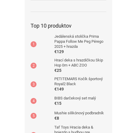
Top 10 produktov
Jedálenská stolička Prima
Pappa Follow Me Peg Pérego
2025 + hrazda
€129
Hrací deka s hrazdičkou Skip
Hop 0m + ABC ZOO
€25
PETITEMARS Kočík športový
Royal2 Black
€149
BIBS darčekový set malý
€15
Mushie silikónový podbradník
€8
Taf Toys Hracia deka &
hniezdo s hudbou pre