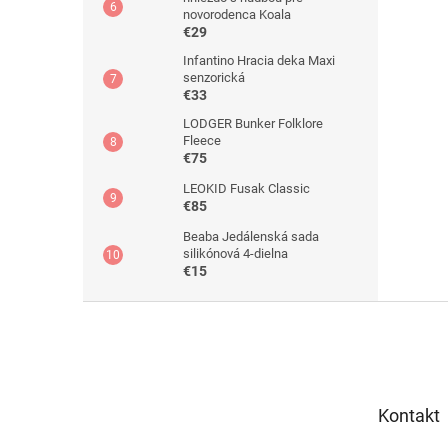
novorodenca Koala
€29
Infantino Hracia deka Maxi
senzorická
€33
LODGER Bunker Folklore
Fleece
€75
LEOKID Fusak Classic
€85
Beaba Jedálenská sada
silikónová 4-dielna
€15
Z
á
p
ä
t
Kontakt
i
e