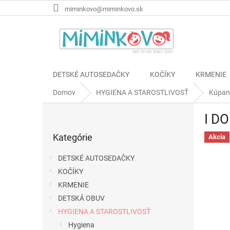
Prejsť
miminkovo@miminkovo.sk
na
obsah
DETSKÉ AUTOSEDAČKY
KOČÍKY
KRMENIE
Domov
HYGIENA A STAROSTLIVOSŤ
Kúpan
B
I DO
o
Preskočiť
č
Kategórie
kategórie
Akcia
n
ý
DETSKÉ AUTOSEDAČKY
p
KOČÍKY
a
KRMENIE
n
e
DETSKÁ OBUV
l
HYGIENA A STAROSTLIVOSŤ
Hygiena