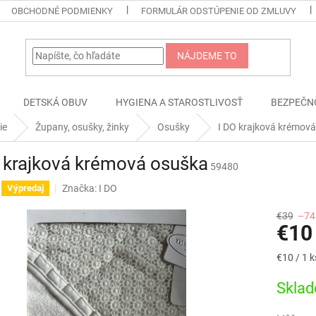
OBCHODNÉ PODMIENKY
FORMULÁR ODSTÚPENIE OD ZMLUVY
NÁJDEME TO
DETSKÁ OBUV
HYGIENA A STAROSTLIVOSŤ
BEZPEČN
ie
Župany, osušky, žinky
Osušky
I DO krajková krémov
 krajková krémová osuška
59480
Značka:
I DO
Výpredaj
€39
–74
€10
Jednotk
€10 / 1 k
cena:
Skla