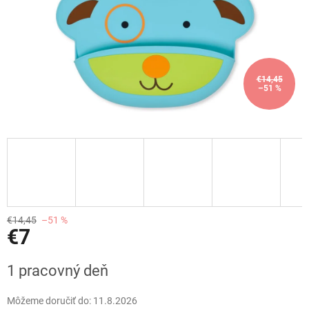
€14,45
–51 %
€14,45
–51 %
€7
Jednotková
1 pracovný deň
cena:
Môžeme doručiť do:
11.8.2026