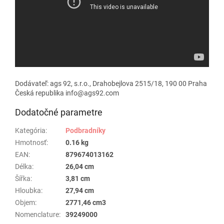
Dodávateľ: ags 92, s.r.o., Drahobejlova 2515/18, 190 00 Praha
Česká republika info@ags92.com
Dodatočné parametre
Kategória
:
Podbradníky
Hmotnosť
:
0.16 kg
EAN
:
879674013162
Délka
:
26,04 cm
Šířka
:
3,81 cm
Hloubka
:
27,94 cm
Objem
:
2771,46 cm3
Nomenclature
:
39249000