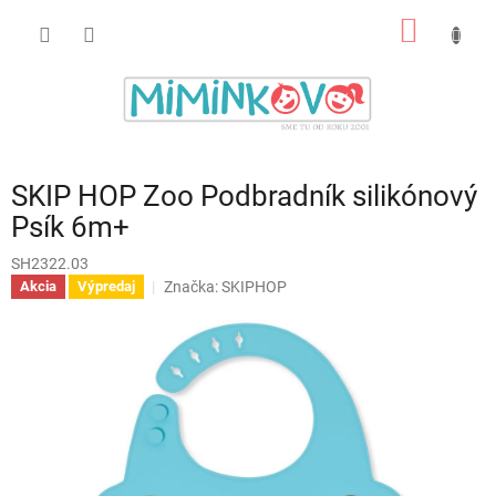
Prejsť
NÁKU
na
obsah
KOŠÍK
SKIP HOP Zoo Podbradník silikónový
Psík 6m+
SH2322.03
Značka:
SKIPHOP
Akcia
Výpredaj