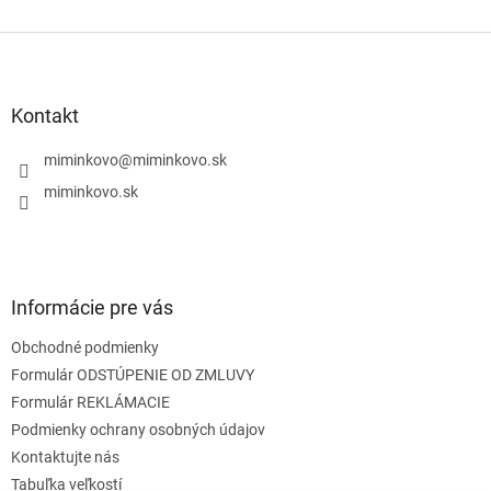
Z
á
p
ä
Kontakt
t
i
miminkovo
@
miminkovo.sk
e
miminkovo.sk
Informácie pre vás
Obchodné podmienky
Formulár ODSTÚPENIE OD ZMLUVY
Formulár REKLÁMACIE
Podmienky ochrany osobných údajov
Kontaktujte nás
Tabuľka veľkostí