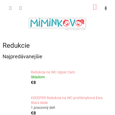
Prejsť
NÁKU
na
obsah
KOŠÍK
Redukcie
Najpredávanejšie
Redukcia na WC Upper Cam
Skladom
€8
KEEEPER Redukcia na WC protišmyková Ewa
Stars šedá
1 pracovný deň
€8