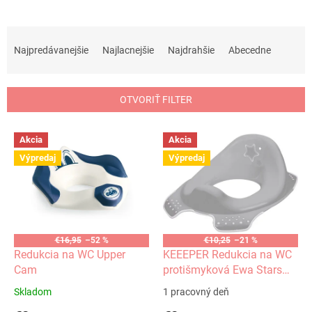
R
a
Najpredávanejšie
Najlacnejšie
Najdrahšie
Abecedne
d
e
n
OTVORIŤ FILTER
i
e
V
p
Akcia
Akcia
ý
r
Výpredaj
Výpredaj
p
o
i
d
s
u
p
k
r
t
o
€16,95
–52 %
€10,25
–21 %
o
d
Redukcia na WC Upper
KEEEPER Redukcia na WC
v
u
Cam
protišmyková Ewa Stars
k
šedá
Skladom
1 pracovný deň
t