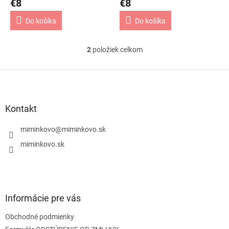
€8
€8
o
v
Do košíka
Do košíka
2
položiek celkom
O
v
l
Z
á
á
d
p
a
ä
Kontakt
c
t
i
i
miminkovo
@
miminkovo.sk
e
e
p
miminkovo.sk
r
v
k
y
v
Informácie pre vás
ý
p
Obchodné podmienky
i
s