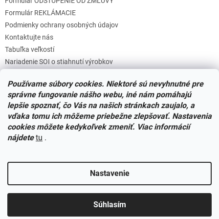
Formulár ODSTÚPENIE OD ZMLUVY
u
Formulár REKLÁMACIE
Podmienky ochrany osobných údajov
Kontaktujte nás
Tabuľka veľkostí
Nariadenie SOI o stiahnutí výrobkov
Reklamačný poriadok
Používame súbory cookies. Niektoré sú nevyhnutné pre
Zásady súborov COOKIES
správne fungovanie nášho webu, iné nám pomáhajú
lepšie spoznať, čo Vás na našich stránkach zaujalo, a
vďaka tomu ich môžeme priebežne zlepšovať. Nastavenia
Facebook
cookies môžete kedykoľvek zmeniť. Viac informácií
nájdete
tu
.
Nastavenie
Vytvoril Shoptet
Súhlasím
Copyright 2026
Miminkovo.sk
. Všetky práva vyhradené.