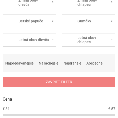
Zimná obuv
Zimná obuv
dievča
chlapec
Detské papuče
Gumáky
Letná obuv
Letná obuv dievča
chlapec
R
a
Najpredávanejšie
Najlacnejšie
Najdrahšie
Abecedne
d
e
n
ZAVRIEŤ FILTER
i
e
p
Cena
r
o
€
31
€
57
d