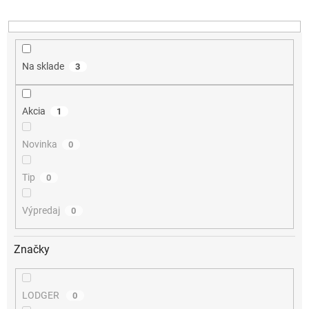
u
k
t
o
v
Na sklade
3
Akcia
1
Novinka
0
Tip
0
Výpredaj
0
Značky
LODGER
0