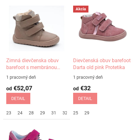
V
Akcia
ý
p
i
s
p
r
o
d
Zimná dievčenska obuv
Dievčenská obuv barefoot
u
barefoot s membránou
Darta old pink Protetika
k
Beka dark pink Protetika
1 pracovný deň
1 pracovný deň
t
€52,07
€32
o
od
od
v
DETAIL
DETAIL
23
24
28
29
31
32
25
29