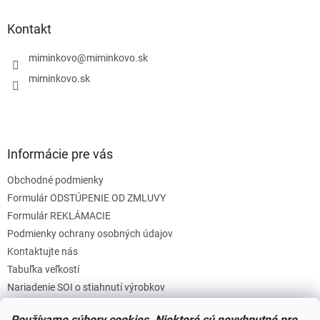
d
p
a
ä
Kontakt
c
t
i
i
miminkovo
@
miminkovo.sk
e
e
p
miminkovo.sk
r
v
k
y
v
Informácie pre vás
ý
p
Obchodné podmienky
i
s
Formulár ODSTÚPENIE OD ZMLUVY
u
Formulár REKLÁMACIE
Podmienky ochrany osobných údajov
Kontaktujte nás
Tabuľka veľkostí
Nariadenie SOI o stiahnutí výrobkov
Reklamačný poriadok
Používame súbory cookies. Niektoré sú nevyhnutné pre