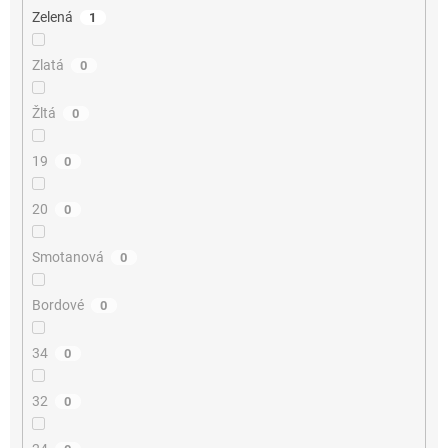
Zelená
1
Zlatá
0
Žltá
0
19
0
20
0
Smotanová
0
Bordové
0
34
0
32
0