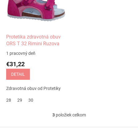
Protetika zdravotná obuv
ORS T 32 Rimini Ruzova
1 pracovný deň
€31,22
DETAIL
Zdravotná obuv od Protetiky
28
29
30
3
položiek celkom
O
v
l
Z
á
á